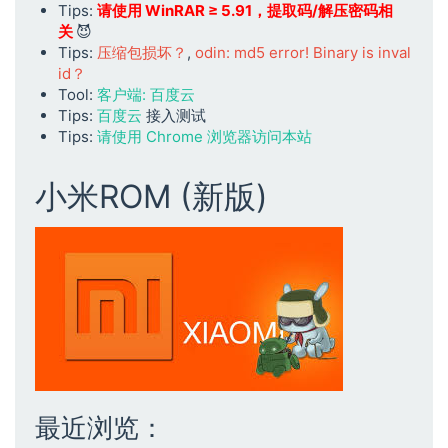
Tips:
请使用 WinRAR ≥ 5.91，提取码/解压密码相
i
关
😈
回
Tips:
压缩包损坏？
,
odin: md5 error! Binary is inval
复
id？
会
Tool:
客户端: 百度云
员
Tips:
百度云
接入测试
才
Tips:
请使用 Chrome 浏览器访问本站
能
下
，
小米ROM (新版)
是
要
充
值
吗
最近浏览：