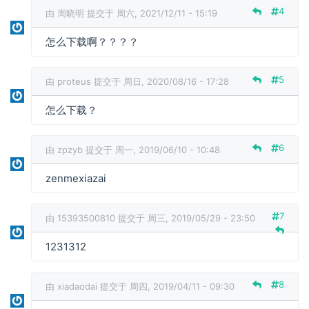
回
4
由
周晓明
提交于 周六, 2021/12/11 - 15:19
复
为
怎么下载啊？？？？
什
么
5
付
由
proteus
提交于 周日, 2020/08/16 - 17:28
款
怎么下载？
了
还
是
6
由
zpzyb
提交于 周一, 2019/06/10 - 10:48
不
能
zenmexiazai
下
载
？
7
由
15393500810
提交于 周三, 2019/05/29 - 23:50
1231312
8
由
xiadaodai
提交于 周四, 2019/04/11 - 09:30