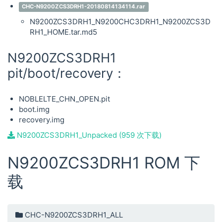
CHC-N9200ZCS3DRH1-20180814134114.rar
N9200ZCS3DRH1_N9200CHC3DRH1_N9200ZCS3D
RH1_HOME.tar.md5
N9200ZCS3DRH1
pit/boot/recovery：
NOBLELTE_CHN_OPEN.pit
boot.img
recovery.img
N9200ZCS3DRH1_Unpacked (959 次下载)
N9200ZCS3DRH1 ROM 下
载
CHC-N9200ZCS3DRH1_ALL