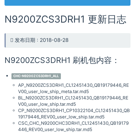
N9200ZCS3DRH1 更新日志
发布日期 : 2018-08-28
N9200ZCS3DRH1 刷机包内容：
CHC-N9200ZCS3DRH1_ALL
AP_N9200ZCS3DRH1_CL12451430_QB19179446_RE
V00_user_low_ship_meta.tar.md5
BL_N9200ZCS3DRH1_CL12451430_QB19179446_RE
V00_user_low_ship.tar.md5
CP_N9200ZCS3DRH1_CP10322104_CL12451430_QB
19179446_REV00_user_low_ship.tar.md5
CSC_CHC_N9200CHC3DRH1_CL12451430_QB19179
446_REV00_user_low_ship.tar.md5