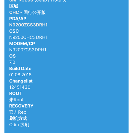
区域
CHC
- 国行公开版
PDA/AP
N9200ZCS3DRH1
CSC
N9200CHC3DRH1
MODEM/CP
N9200ZCS3DRH1
OS
7.0
Build Date
01.08.2018
Changelist
12451430
ROOT
未Root
RECOVERY
官方Rec
刷机方式
Odin 线刷