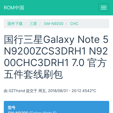
ROM中国
Togg
navig
跳
固件下载
三星
SM-N9200
CHC
转
到
国行三星Galaxy Note 5
主
要
N9200ZCS3DRH1 N92
内
容
00CHC3DRH1 7.0 官方
五件套线刷包
由
GZThznd
提交于
周五, 2018/08/31 - 20:12
4542℃
型号
SM-N9200
(Galaxy Note 5)