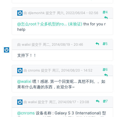
o
u
4
由
djlemonhk
提交于 周六, 2022/06/04 - 02:56
1
2
怎
@怎么root？众多机型的ro… (未验证)
thx for you r
3
么
help
1
r
2
o
3
5
由
walixi
提交于 周二, 2014/08/19 - 20:46
o
回
t
复
支持下！！
？
众
多
6
由
cnroms
提交于 周三, 2014/08/20 - 14:52
机
型
w
@walixi
嘿！感谢. 第一个回复呢... 真想不到。。如
的
a
果有什么有趣的东西，欢迎分享~
r
l
o
i
…
7
由
walixi
提交于 周三, 2014/09/17 - 23:08
x
(
i
未
@cnroms
设备名称 : Galaxy S 3 (International) 型
回