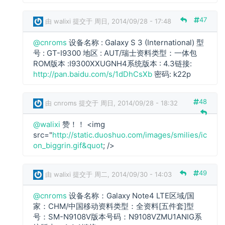
o
m
47
由
walixi
提交于 周日, 2014/09/28 - 17:48
s
回
@cnroms
设备名称 : Galaxy S 3 (International) 型
复
c
号 : GT-I9300 地区 : AUT/瑞士资料类型：一体包
n
ROM版本 :I9300XXUGNH4系统版本 : 4.3链接:
r
http://pan.baidu.com/s/1dDhCsXb
密码: k22p
o
m
48
由
cnroms
提交于 周日, 2014/09/28 - 18:32
s
回
@walixi
赞！！ <img
复
w
src="
http://static.duoshuo.com/images/smilies/ic
a
on_biggrin.gif&quot
; />
l
i
x
49
由
walixi
提交于 周二, 2014/09/30 - 14:03
i
回
@cnroms
设备名称：Galaxy Note4 LTE区域/国
复
家：CHM/中国移动资料类型：全资料[五件套]型
c
号：SM-N9108V版本号码：N9108VZMU1ANIG系
n