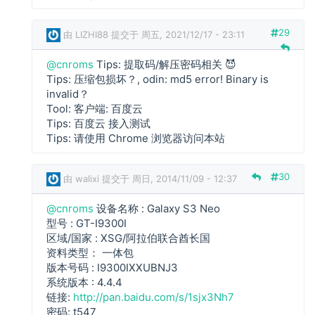
l
i
x
29
由
LIZHI88
提交于 周五, 2021/12/17 - 23:11
i
回
@cnroms
Tips: 提取码/解压密码相关 😈
复
Tips: 压缩包损坏？, odin: md5 error! Binary is
c
invalid？
n
Tool: 客户端: 百度云
r
Tips: 百度云 接入测试
o
Tips: 请使用 Chrome 浏览器访问本站
m
s
30
由
walixi
提交于 周日, 2014/11/09 - 12:37
回
复
@cnroms
设备名称 : Galaxy S3 Neo
型号 : GT-I9300I
区域/国家 : XSG/阿拉伯联合酋长国
c
资料类型： 一体包
n
版本号码 : I9300IXXUBNJ3
r
系统版本 : 4.4.4
o
链接:
http://pan.baidu.com/s/1sjx3Nh7
m
密码: t547