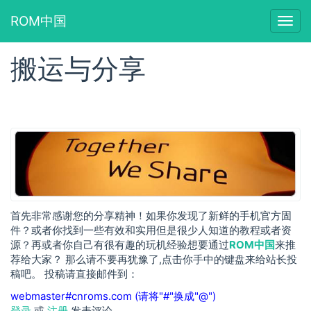
ROM中国
Togg
navig
搬运与分享
跳
转
到
主
要
内
容
首先非常感谢您的分享精神！如果你发现了新鲜的手机官方固
件？或者你找到一些有效和实用但是很少人知道的教程或者资
源？再或者你自己有很有趣的玩机经验想要通过
ROM中国
来推
荐给大家？ 那么请不要再犹豫了,点击你手中的键盘来给站长投
稿吧。 投稿请直接邮件到：
webmaster#cnroms.com (请将"#"换成"@")
登录
或
注册
发表评论