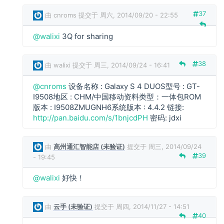
m
s
37
由
cnroms
提交于 周六, 2014/09/20 - 22:55
回
w
复
@walixi
3Q for sharing
a
l
i
38
由
walixi
提交于 周三, 2014/09/24 - 16:41
x
i
@cnroms
设备名称 : Galaxy S 4 DUOS型号 : GT-
回
c
I9508地区 : CHM/中国移动资料类型：一体包ROM
复
n
版本 : I9508ZMUGNH6系统版本 : 4.4.2 链接:
r
http://pan.baidu.com/s/1bnjcdPH
密码: jdxi
o
m
由
高州通汇智能店 (未验证)
提交于 周三, 2014/09/24
s
39
- 19:45
回
w
复
a
@walixi
好快！
l
i
由
云手 (未验证)
提交于 周四, 2014/11/27 - 14:51
x
40
i
w