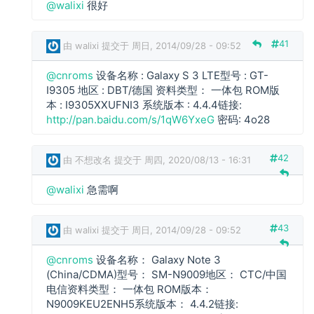
@walixi
很好
回
a
复
l
i
41
由
walixi
提交于 周日, 2014/09/28 - 09:52
x
i
@cnroms
设备名称 : Galaxy S 3 LTE型号 : GT-
回
c
I9305 地区 : DBT/德国 资料类型： 一体包 ROM版
复
n
本 : I9305XXUFNI3 系统版本 : 4.4.4链接:
r
http://pan.baidu.com/s/1qW6YxeG
密码: 4o28
o
m
42
由
不想改名
提交于 周四, 2020/08/13 - 16:31
s
回
w
@walixi
急需啊
复
a
l
i
43
由
walixi
提交于 周日, 2014/09/28 - 09:52
x
i
@cnroms
设备名称： Galaxy Note 3
回
(China/CDMA)型号： SM-N9009地区： CTC/中国
c
复
电信资料类型： 一体包 ROM版本：
n
N9009KEU2ENH5系统版本： 4.4.2链接:
r