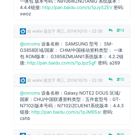
一体包 版本号码：N9106WZNU1ANIG 系统版本：
n
4.4.4链接:
http://pan.baidu.com/s/1pJySZEV
密码:
r
xwoz
o
m
s
14
由
walixi
提交于 周三, 2014/10/15 - 22:39
回
复
@cnroms
设备名称： SAMSUNG 型号： SM-
c
G3858区域/国家： CHM/中国移动资料类型： 一体
n
包 ROM版本： G3858ZMUANI1系统版本： 4.2.2链
r
接:
http://pan.baidu.com/s/1pJpzSgF
密码: a269
o
m
15
由
walixi
提交于 周三, 2014/10/15 - 22:39
s
回
@cnroms
设备名称：Galaxy NOTE2 DOUS 区域/
复
国家：CHU/中国联通资料类型：五件套型号：GT-
c
N7102i版本号码：N7102iZCUENI1系统版本：4.4.3
n
链接:
http://pan.baidu.com/s/1pJM9Ssr
密码:
r
cshb
o
m
s
16