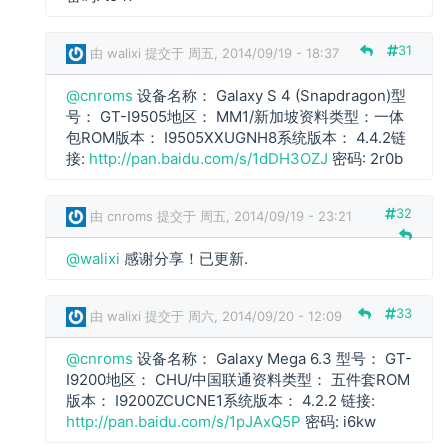
s
回
31
由
walixi
提交于 周五, 2014/09/19 - 18:37
复
@cnroms
设备名称： Galaxy S 4 (Snapdragon)型
c
号： GT-I9505地区： MM1/新加坡资料类型：一体
n
包ROM版本： I9505XXUGNH8系统版本： 4.4.2链
r
接:
http://pan.baidu.com/s/1dDH3OZJ
密码: 2r0b
o
m
32
由
cnroms
提交于 周五, 2014/09/19 - 23:21
s
回
w
@walixi
感谢分享！已更新.
复
a
l
i
33
由
walixi
提交于 周六, 2014/09/20 - 12:09
x
i
@cnroms
设备名称： Galaxy Mega 6.3 型号： GT-
回
c
I9200地区： CHU/中国联通资料类型： 五件套ROM
复
n
版本： I9200ZCUCNE1系统版本： 4.2.2 链接:
r
http://pan.baidu.com/s/1pJAxQ5P
密码: i6kw
o