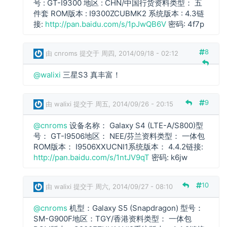
验
c
号 : GT-I9300 地区 : CHN/中国行货资料类型： 五
复
证
n
件套 ROM版本 : I9300ZCUBMK2 系统版本 : 4.3链
)
r
接:
http://pan.baidu.com/s/1pJwQB6V
密码: 4f7p
回
o
复
m
8
由
cnroms
提交于 周四, 2014/09/18 - 02:12
s
回
w
@walixi
三星S3 真丰富！
复
a
l
i
9
由
walixi
提交于 周五, 2014/09/26 - 20:15
x
i
@cnroms
设备名称： Galaxy S4 (LTE-A/S800)型
回
c
号： GT-I9506地区： NEE/芬兰资料类型： 一体包
复
n
ROM版本： I9506XXUCNI1系统版本： 4.4.2链接:
r
http://pan.baidu.com/s/1ntJV9qT
密码: k6jw
o
m
10
由
walixi
提交于 周六, 2014/09/27 - 08:10
s
回
@cnroms
机型：Galaxy S5 (Snapdragon) 型号：
复
c
SM-G900F地区：TGY/香港资料类型： 一体包