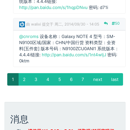
统版本：4.4.4链接:
r
http://pan.baidu.com/s/1hqpDNvu
密码: d71i
o
m
s
50
由
walixi
提交于 周二, 2014/09/30 - 14:05
回
复
@cnroms
设备名称：Galaxy NOTE 4 型号：SM-
N9100区域/国家：CHN/中国行货 资料类型：全资
c
料[五件套] 版本号码：N9100ZCU0ANI1 系统版本：
n
4.4.4i链接:
http://pan.baidu.com/s/1nt4wIjJ
密码:
r
0ktm
o
m
分
s
页
当
1
P
2
P
3
P
4
P
5
P
6
P
7
下
next
末
last
回
前
a
a
a
a
a
a
一
页
复
页
g
g
g
g
g
g
页
e
e
e
e
e
e
消息