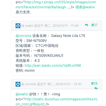
w
src="
http://img.t.sinajs.cn/t35/style/images/com
a
mon/face/ext/normal/6a/laugh…
; />
感谢@walixi
l
鼎力支持。
i
x
27
由
walixi
提交于 周二, 2014/11/11 - 11:34
i
回
@cnroms
设备名称： Galaxy Note Lite LTE
复
型号：SM-N7509V
区域/国家： CTC/中国电信
c
资料类型：一体包
n
版本号码： N7509VKEUANJ1
r
系统版本： 4.3
o
链接:
http://pan.baidu.com/s/1qWLm168
m
密码: mcmn
s
回
28
由
cnroms
提交于 周二, 2014/11/11 - 12:47
复
@walixi
好快！！赞！ <img
w
src="
http://static.duoshuo.com/images/smilies/ic
a
on_cool.gif&quot
; />