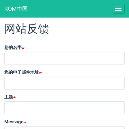
ROM中国
Togg
navig
网站反馈
跳
转
到
主
您的名字
要
内
容
您的电子邮件地址
主题
Message