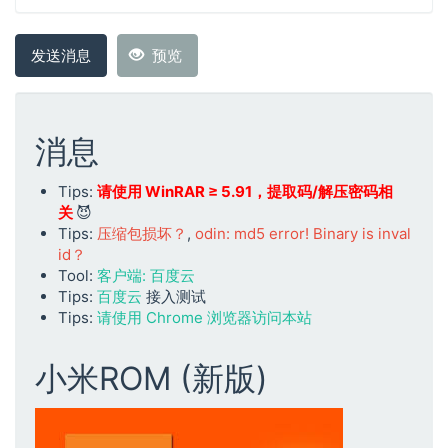
发送消息
预览
消息
Tips:
请使用 WinRAR ≥ 5.91，提取码/解压密码相
关
😈
Tips:
压缩包损坏？
,
odin: md5 error! Binary is inval
id？
Tool:
客户端: 百度云
Tips:
百度云
接入测试
Tips:
请使用 Chrome 浏览器访问本站
小米ROM (新版)