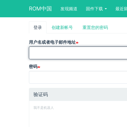
Main
User
Search
ROM中国
发现频道
固件下载
最近
navigation
account
form
menu
block
跳
登录
（活
创建新帐号
重置您的密码
主
转
动
到
标
标
主
用户名或者电子邮件地址
签）
要
签
内
容
密码
验证码
我不是机器人