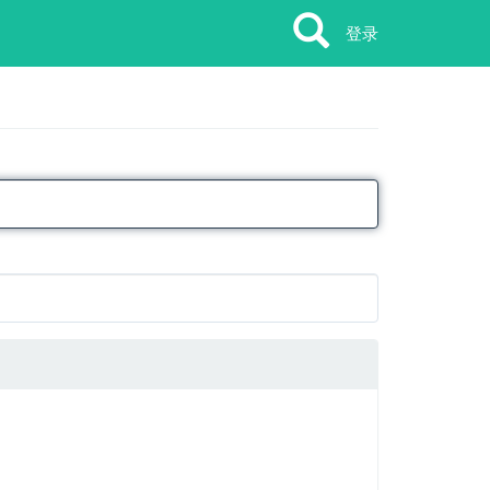
Search
Search
登录