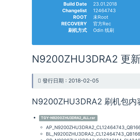
Build Date
23.01.2018
Changelist
12464743
ROOT
未Root
RECOVERY
官方Rec
刷机方式
Odin 线刷
N9200ZHU3DRA2 更
發行日期 : 2018-02-05
N9200ZHU3DRA2 刷机包
TGY-N9200ZHU3DRA2_ALL.rar
AP_N9200ZHU3DRA2_CL12464743_QB16641
BL_N9200ZHU3DRA2_CL12464743_QB16641