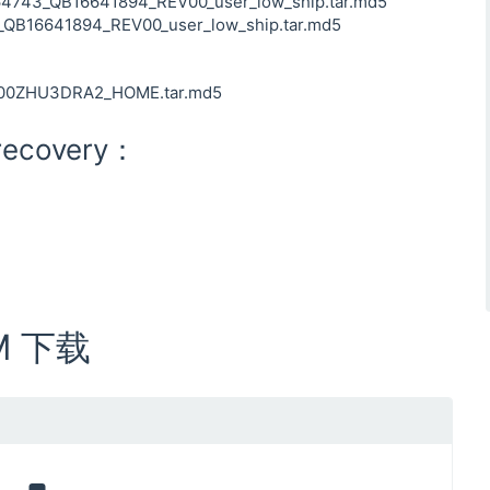
743_QB16641894_REV00_user_low_ship.tar.md5
B16641894_REV00_user_low_ship.tar.md5
0ZHU3DRA2_HOME.tar.md5
recovery：
M 下载