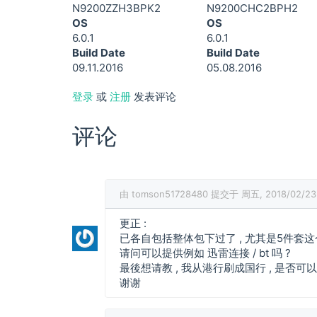
N9200ZZH3BPK2
N9200CHC2BPH2
OS
OS
6.0.1
6.0.1
Build Date
Build Date
09.11.2016
05.08.2016
登录
或
注册
发表评论
评论
由
tomson51728480
提交于 周五, 2018/02/23 
更正 :
已各自包括整体包下过了 , 尤其是5件套这个
请问可以提供例如 迅雷连接 / bt 吗 ?
最後想请教 , 我从港行刷成国行 , 是否可以刷
谢谢