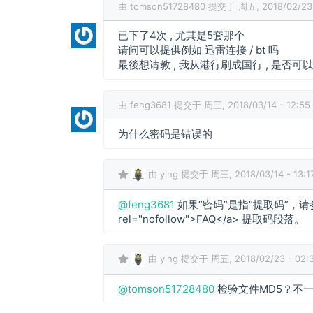
由
tomson51728480
提交于 周五, 2018/02/23 
已下了4次 , 尤其是5套那个
请问可以提供例如 迅雷连接 / bt 吗
最後想请教 , 我从港行刷成国行 , 是否可以刷
由
feng3681
提交于 周三, 2018/03/14 - 12:55
为什么密码是错误的
由
ying
提交于 周三, 2018/03/14 - 13:1
f
@feng3681
如果“密码”是指“提取码”，请参考
e
rel="nofollow">FAQ</a> 提取码段落。
n
g
由
ying
提交于 周五, 2018/02/23 - 02:
3
6
t
@tomson51728480
检验文件MD5？不
8
o
1
m