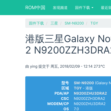
Main
User
Search
ROM中国
发现频道
固件下载
最近
navigation
account
form
menu
block
跳
固件下载
三星
SM-N9200
TGY
转
到
港版三星Galaxy Not
主
要
2 N9200ZZH3D
内
容
由
ying
提交于
周五, 2018/02/09 - 12:14
273℃
型号
SM-N9200
(Galaxy N
区域
TGY
- 港版
PDA/AP
N9200ZHU3DRA2
CSC
N9200ZZH3DRA2
MODEM/CP
N9200ZHU3DRA2
OS
7.0