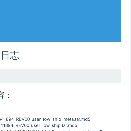
新日志
内容：
894_REV00_user_low_ship_meta.tar.md5
894_REV00_user_low_ship.tar.md5