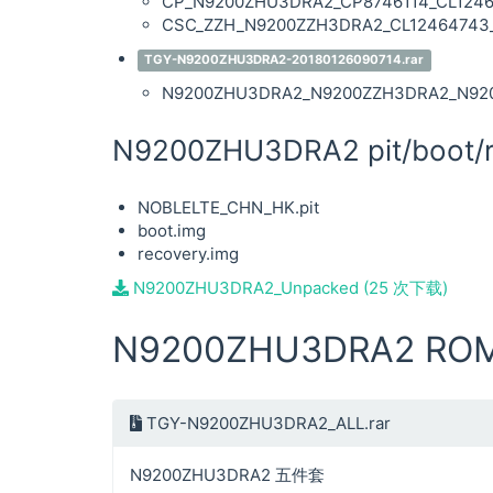
CP_N9200ZHU3DRA2_CP8746114_CL12464
CSC_ZZH_N9200ZZH3DRA2_CL12464743_Q
TGY-N9200ZHU3DRA2-20180126090714.rar
N9200ZHU3DRA2_N9200ZZH3DRA2_N920
N9200ZHU3DRA2 pit/boot/
NOBLELTE_CHN_HK.pit
boot.img
recovery.img
N9200ZHU3DRA2_Unpacked (25 次下载)
N9200ZHU3DRA2 RO
TGY-N9200ZHU3DRA2_ALL.rar
N9200ZHU3DRA2 五件套