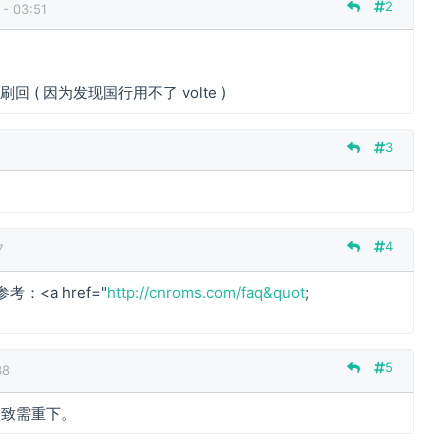
2
- 03:51
回 ( 因为发现国行用不了 volte )
3
4
7
：<a href="
http://cnroms.com/faq&quot
;
5
38
一致需重下。