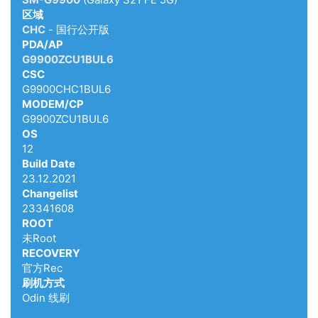
区域
CHC
- 国行公开版
PDA/AP
G9900ZCU1BUL6
CSC
G9900CHC1BUL6
MODEM/CP
G9900ZCU1BUL6
OS
12
Build Date
23.12.2021
Changelist
23341608
ROOT
未Root
RECOVERY
官方Rec
刷机方式
Odin 线刷