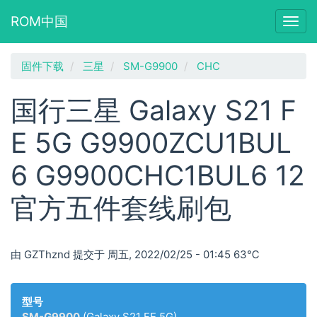
ROM中国
Togg
navig
跳
固件下载
三星
SM-G9900
CHC
转
到
国行三星 Galaxy S21 F
主
要
E 5G G9900ZCU1BUL
内
容
6 G9900CHC1BUL6 12
官方五件套线刷包
由
GZThznd
提交于
周五, 2022/02/25 - 01:45
63℃
型号
SM-G9900
(Galaxy S21 FE 5G)