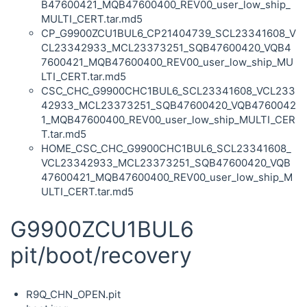
B47600421_MQB47600400_REV00_user_low_ship_
MULTI_CERT.tar.md5
CP_G9900ZCU1BUL6_CP21404739_SCL23341608_V
CL23342933_MCL23373251_SQB47600420_VQB4
7600421_MQB47600400_REV00_user_low_ship_MU
LTI_CERT.tar.md5
CSC_CHC_G9900CHC1BUL6_SCL23341608_VCL233
42933_MCL23373251_SQB47600420_VQB4760042
1_MQB47600400_REV00_user_low_ship_MULTI_CER
T.tar.md5
HOME_CSC_CHC_G9900CHC1BUL6_SCL23341608_
VCL23342933_MCL23373251_SQB47600420_VQB
47600421_MQB47600400_REV00_user_low_ship_M
ULTI_CERT.tar.md5
G9900ZCU1BUL6
pit/boot/recovery
R9Q_CHN_OPEN.pit