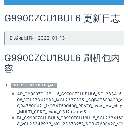
G9900ZCU1BUL6 更新日志
发布日期 : 2022-01-13
G9900ZCU1BUL6 刷机包内
容
CHC-G9900ZCU1BUL6_ALL
AP_G9900ZCU1BUL6_G9900ZCU1BUL6_SCL233416
08_VCL23342933_MCL23373251_SQB47600420_V
QB47600421_MQB47600400_REV00_user_low_ship
_MULTI_CERT_meta_OS12.tar.md5
BL_G9900ZCU1BUL6_G9900ZCU1BUL6_SCL2334160
8_VCL23342933_MCL23373251_SQB47600420_VQ