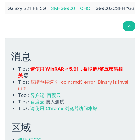
Galaxy S21 FE 5G
SM-G9900
CHC
G9900ZCSFHYG3
分
下
››
页
一
页
消息
Tips:
请使用 WinRAR ≥ 5.91，提取码/解压密码相
关
😈
Tips:
压缩包损坏？
,
odin: md5 error! Binary is inval
id？
Tool:
客户端: 百度云
Tips:
百度云
接入测试
Tips:
请使用 Chrome 浏览器访问本站
区域
港版 (TGY)