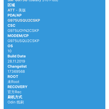
区域
ATT
- 美版
PDA/AP
G975USQU2CSKP
CSC
G975UOYN2CSKP
MODEM/CP
G975USQU2CSKP
OS
10
Build Date
28.11.2019
Changelist
17369568
ROOT
未Root
RECOVERY
官方Rec
刷机方式
Odin 线刷