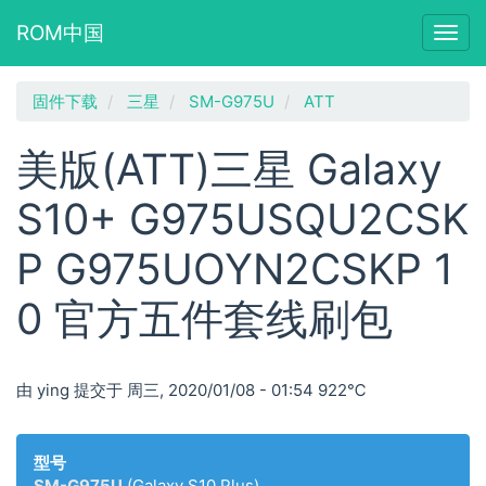
ROM中国
Togg
navig
跳
固件下载
三星
SM-G975U
ATT
转
到
美版(ATT)三星 Galaxy
主
要
S10+ G975USQU2CSK
内
容
P G975UOYN2CSKP 1
0 官方五件套线刷包
由
ying
提交于
周三, 2020/01/08 - 01:54
922℃
型号
SM-G975U
(Galaxy S10 Plus)