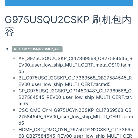
G975USQU2CSKP 刷机包内
容
ATT-G975USQU2CSKP_ALL
AP_G975USQU2CSKP_CL17369568_QB27584545_R
EV00_user_low_ship_MULTI_CERT_meta_OS10.tar.m
d5
BL_G975USQU2CSKP_CL17369568_QB27584545_R
EV00_user_low_ship_MULTI_CERT.tar.md5
CP_G975USQU2CSKP_CP14500487_CL17369568_Q
B27584545_REV00_user_low_ship_MULTI_CERT.tar.
md5
CSC_OMC_OYN_G975UOYN2CSKP_CL17369568_QB
27584545_REV00_user_low_ship_MULTI_CERT.tar.m
d5
HOME_CSC_OMC_OYN_G975UOYN2CSKP_CL173695
68_QB27584545_REV00_user_low_ship_MULTI_CER