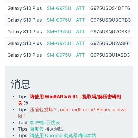
Galaxy S10 Plus
SM-G975U
ATT
G975USQS4DTF6
Galaxy S10 Plus
SM-G975U
ATT
G975USQU3CTB3
Galaxy S10 Plus
SM-G975U
ATT
G975USQU2CSKP
Galaxy S10 Plus
SM-G975U
ATT
G975USQU2ASF6
Galaxy S10 Plus
SM-G975U
ATT
G975USQU1ASD3
消息
Tips:
请使用 WinRAR ≥ 5.91，提取码/解压密码相
关
😈
Tips:
压缩包损坏？
,
odin: md5 error! Binary is inval
id？
Tool:
客户端: 百度云
Tips:
百度云
接入测试
Tips:
请使用 Chrome 浏览器访问本站