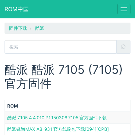
ROM中国
Togg
navig
跳
固件下载
酷派
转
到
主
要
内
容
酷派 酷派 7105 (7105)
官方固件
ROM
酷派 7105 4.4.010.P1.150306.7105 官方固件下载
酷派锋尚MAX A8-931 官方线刷包下载[094][CPB]