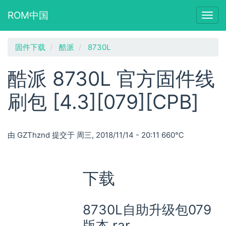
ROM中国
Togg
navig
跳
固件下载
酷派
8730L
转
到
酷派 8730L 官方固件线
主
要
刷包 [4.3][079][CPB]
内
容
由
GZThznd
提交于
周三, 2018/11/14 - 20:11
660℃
下载
8730L自助升级包079
版本.rar