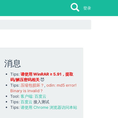
Search
Search
登录
消息
Tips:
请使用 WinRAR ≥ 5.91，提取
码/解压密码相关
😈
Tips:
压缩包损坏？
,
odin: md5 error!
Binary is invalid？
Tool:
客户端: 百度云
Tips:
百度云
接入测试
Tips:
请使用 Chrome 浏览器访问本站