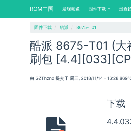
Main
User
Search
ROM中国
发现频道
固件下载
最近
navigation
account
form
menu
block
跳
固件下载
酷派
8675-T01
转
到
酷派 8675-T01 (
主
要
刷包 [4.4][033][CP
内
容
由
GZThznd
提交于
周三, 2018/11/14 - 16:28
869
下载
4.4.03