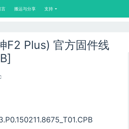
留言
搬运与分享
支持
大神F2 Plus) 官方固件线
B]
℃
3.P0.150211.8675_T01.CPB