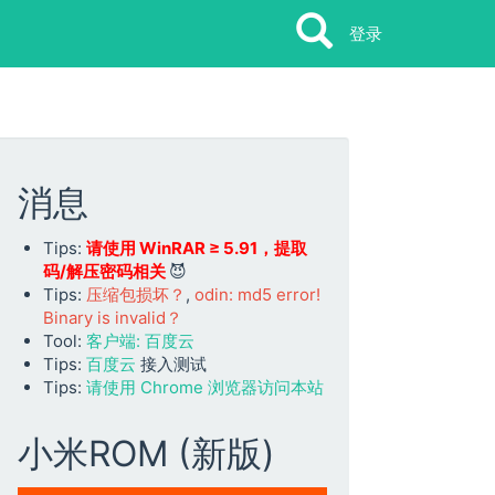
Search
Search
登录
消息
Tips:
请使用 WinRAR ≥ 5.91，提取
码/解压密码相关
😈
Tips:
压缩包损坏？
,
odin: md5 error!
Binary is invalid？
Tool:
客户端: 百度云
Tips:
百度云
接入测试
Tips:
请使用 Chrome 浏览器访问本站
小米ROM (新版)