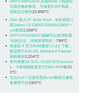
OPPO R9PlusmA 高通9008 下线刷官
方固件救砖教程，可修复ROOT风险，
清除忘记密码
25,966℃
Odin 刷入CF-Auto-Root，轻松获取三
星Galaxy S5 G900F/G900H/G900* r
oot权限
2,558℃
OPPO R1S(R8007)破解可以使用联通
3G的方法，详细原理简析！
789℃
诺基亚 X 官方ROM最新1.2.4.2 下载，
附适用于X/X+/XL 的Nokia X Flasher
刷机教程
2,204℃
华为荣耀4A (SCL-CL00) 官方recover
y，卡刷强制恢复官方EMUI ROM
6,32
5℃
怎么root？众多机型的root教程已被收
集整理于此
1,901℃