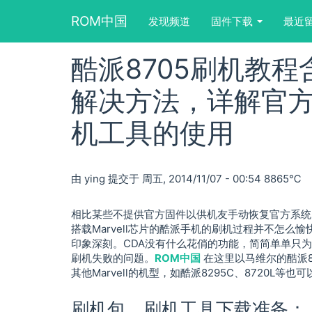
Main
User
Search
ROM中国
发现频道
固件下载
最近
navigation
account
form
menu
block
酷派8705刷机教程含
跳
转
到
解决方法，详解官方CD
主
要
机工具的使用
内
容
由
ying
提交于
周五, 2014/11/07 - 00:54
8865℃
相比某些不提供官方固件以供机友手动恢复官方系统
搭载Marvell芯片的酷派手机的刷机过程并不怎么
印象深刻。CDA没有什么花俏的功能，简简单单只
刷机失败的问题。
ROM中国
在这里以马维尔的酷派8
其他Marvell的机型，如酷派8295C、8720L等
刷机包，刷机工具下载准备：