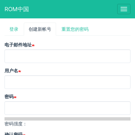
ROM中国
Togg
navig
跳
登录
创建新帐号
（活
重置您的密码
主
转
动
到
标
标
主
电子邮件地址
签）
要
签
内
容
用户名
密码
密码强度：
确认密码