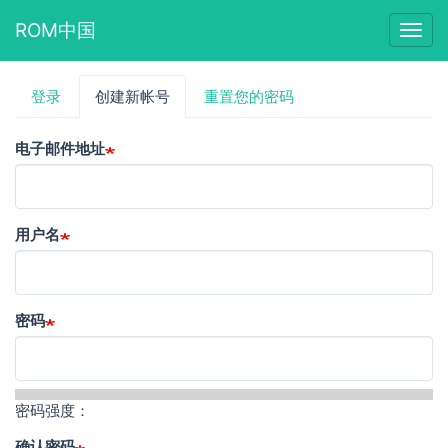
ROM中国
Togg
navig
跳
登录
创建新帐号
（活
重置您的密码
主
转
动
到
标
标
主
电子邮件地址
签）
要
签
内
容
用户名
密码
密码强度：
确认密码