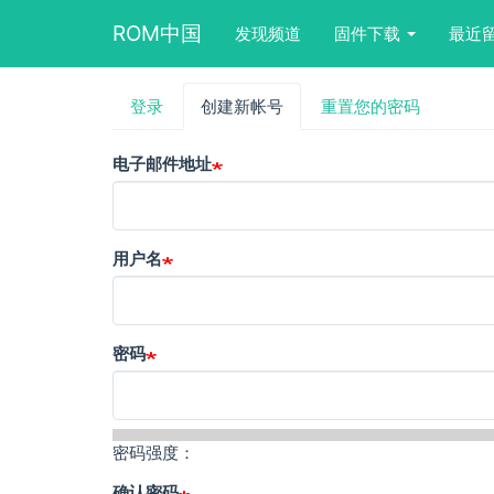
Main
User
Search
ROM中国
发现频道
固件下载
最近
navigation
account
form
menu
block
跳
登录
创建新帐号
（活
重置您的密码
主
转
动
到
标
标
主
电子邮件地址
签）
要
签
内
容
用户名
密码
密码强度：
确认密码