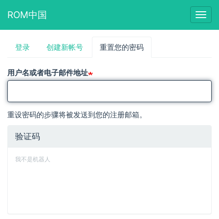
ROM中国
Togg
navig
跳
登录
创建新帐号
重置您的密码
（活
主
转
动
到
标
标
主
用户名或者电子邮件地址
签）
要
签
内
容
重设密码的步骤将被发送到您的注册邮箱。
验证码
我不是机器人