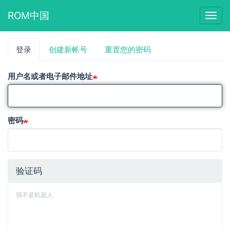
ROM中国
Togg
navig
跳
登录
（活
创建新帐号
重置您的密码
主
转
动
到
标
标
主
用户名或者电子邮件地址
签）
要
签
内
容
密码
验证码
我不是机器人