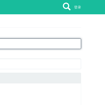
Search
Search
登录