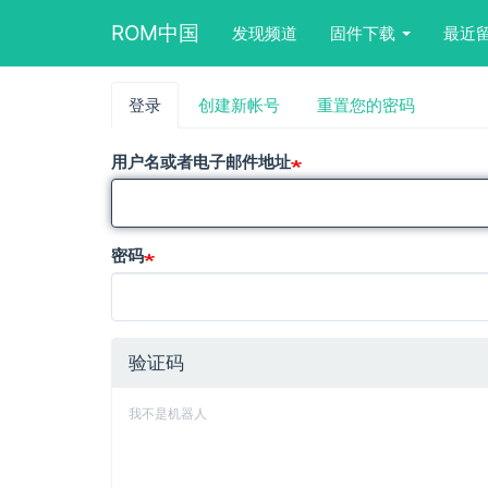
Main
User
Search
ROM中国
发现频道
固件下载
最近
navigation
account
form
menu
block
跳
登录
（活
创建新帐号
重置您的密码
主
转
动
到
标
标
主
用户名或者电子邮件地址
签）
要
签
内
容
密码
验证码
我不是机器人