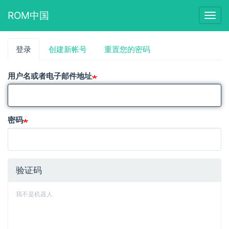
ROM中国
Togg
navig
跳
登录
（活
创建新帐号
重置您的密码
主
转
动
到
标
标
主
用户名或者电子邮件地址
签）
要
签
内
容
密码
验证码
我不是机器人