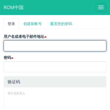
ROM中国
Togg
navig
跳
登录
（活
创建新帐号
重置您的密码
主
转
动
到
标
标
主
用户名或者电子邮件地址
签）
要
签
内
容
密码
验证码
我不是机器人