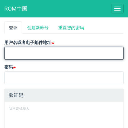
ROM中国
Togg
navig
跳
登录
（活
创建新帐号
重置您的密码
主
转
动
到
标
标
主
用户名或者电子邮件地址
签）
要
签
内
容
密码
验证码
我不是机器人