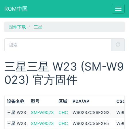
ROM中国
Togg
navig
跳
固件下载
三星
转
到
主
要
内
容
三星三星 W23 (SM-W9
023) 官方固件
设备名称
型号
区域
PDA/AP
CSC
三星 W23
SM-W9023
CHC
W9023ZCS6FXG2
W902
三星 W23
SM-W9023
CHC
W9023ZCS5FXE5
W902