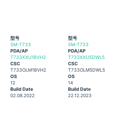
型号
型号
SM-T733
SM-T733
PDA/AP
PDA/AP
T733XXU1BVH2
T733XXU5DWL5
CSC
CSC
T733OLM1BVH2
T733OLM5DWL5
OS
OS
12
14
Build Date
Build Date
02.08.2022
22.12.2023