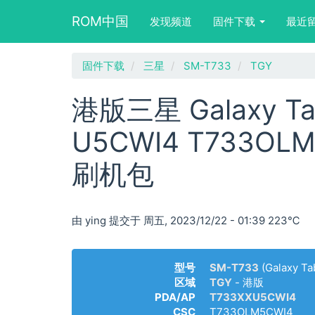
Main
User
Search
ROM中国
发现频道
固件下载
最近
navigation
account
form
menu
block
跳
固件下载
三星
SM-T733
TGY
转
到
港版三星 Galaxy Tab
主
要
U5CWI4 T733OL
内
容
刷机包
由
ying
提交于
周五, 2023/12/22 - 01:39
223℃
型号
SM-T733
(Galaxy Ta
区域
TGY
- 港版
PDA/AP
T733XXU5CWI4
CSC
T733OLM5CWI4