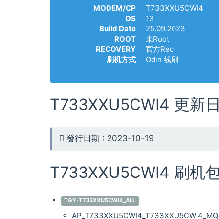
MODEM/CP
T733XXU5CWI4
OS
13
Build Date
25.09.2023
ROOT
未Root
RECOVERY
官方Rec
刷机方式
Odin 线刷
T733XXU5CWI4 更新
發行日期 : 2023-10-19
T733XXU5CWI4 刷机
TGY-T733XXU5CWI4_ALL
AP_T733XXU5CWI4_T733XXU5CWI4_MQB7