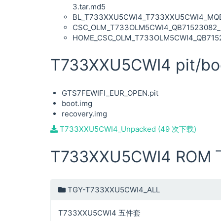
3.tar.md5
BL_T733XXU5CWI4_T733XXU5CWI4_MQB71
CSC_OLM_T733OLM5CWI4_QB71523082_RE
HOME_CSC_OLM_T733OLM5CWI4_QB715230
T733XXU5CWI4 pit/boo
GTS7FEWIFI_EUR_OPEN.pit
boot.img
recovery.img
T733XXU5CWI4_Unpacked (49 次下载)
T733XXU5CWI4 ROM
TGY-T733XXU5CWI4_ALL
T733XXU5CWI4 五件套