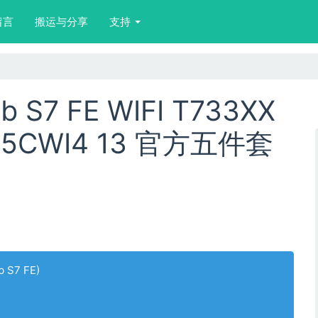
留言
搬运与分享
支持
 S7 FE WIFI T733XX
M5CWI4 13 官方五件套
b S7 FE)