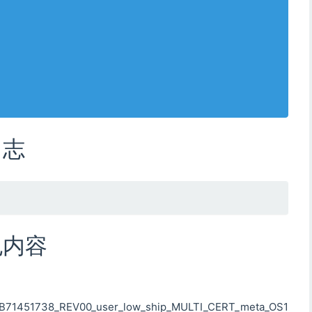
日志
包内容
1451738_REV00_user_low_ship_MULTI_CERT_meta_OS1