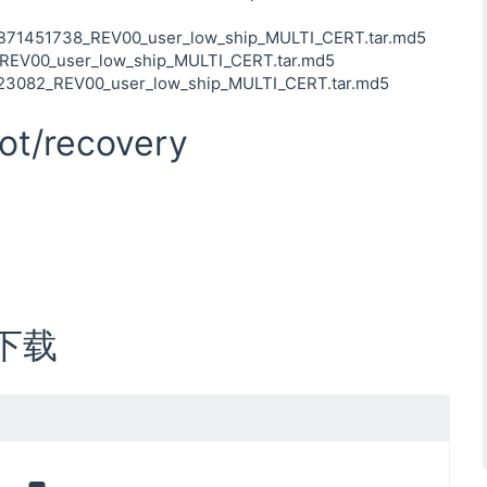
451738_REV00_user_low_ship_MULTI_CERT.tar.md5
V00_user_low_ship_MULTI_CERT.tar.md5
82_REV00_user_low_ship_MULTI_CERT.tar.md5
t/recovery
 下载