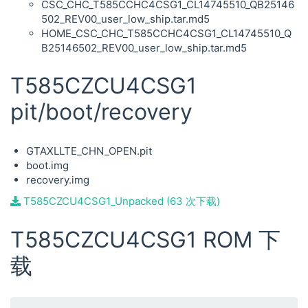
CSC_CHC_T585CCHC4CSG1_CL14745510_QB25146
502_REV00_user_low_ship.tar.md5
HOME_CSC_CHC_T585CCHC4CSG1_CL14745510_Q
B25146502_REV00_user_low_ship.tar.md5
T585CZCU4CSG1
pit/boot/recovery
GTAXLLTE_CHN_OPEN.pit
boot.img
recovery.img
T585CZCU4CSG1_Unpacked (63 次下载)
T585CZCU4CSG1 ROM 下
载