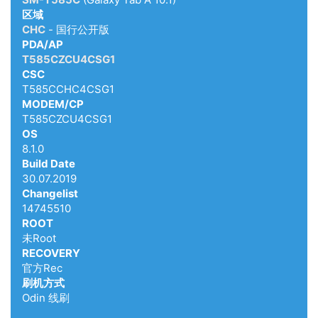
区域
CHC
- 国行公开版
PDA/AP
T585CZCU4CSG1
CSC
T585CCHC4CSG1
MODEM/CP
T585CZCU4CSG1
OS
8.1.0
Build Date
30.07.2019
Changelist
14745510
ROOT
未Root
RECOVERY
官方Rec
刷机方式
Odin 线刷