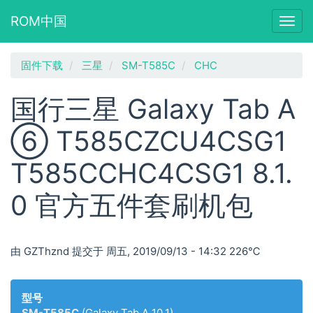
ROM中国
Togg
navig
跳
固件下载
三星
SM-T585C
CHC
转
到
国行三星 Galaxy Tab A
主
要
⑥ T585CZCU4CSG1
内
容
T585CCHC4CSG1 8.1.
0 官方五件套刷机包
由
GZThznd
提交于
周五, 2019/09/13 - 14:32
226℃
型号
SM-T585C
(Galaxy Tab A 10.1)