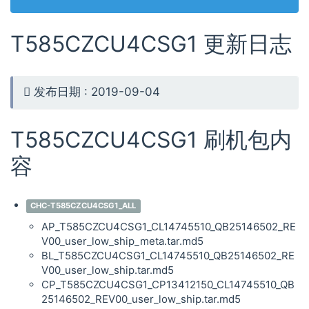
T585CZCU4CSG1 更新日志
发布日期 : 2019-09-04
T585CZCU4CSG1 刷机包内
容
CHC-T585CZCU4CSG1_ALL
AP_T585CZCU4CSG1_CL14745510_QB25146502_RE
V00_user_low_ship_meta.tar.md5
BL_T585CZCU4CSG1_CL14745510_QB25146502_RE
V00_user_low_ship.tar.md5
CP_T585CZCU4CSG1_CP13412150_CL14745510_QB
25146502_REV00_user_low_ship.tar.md5