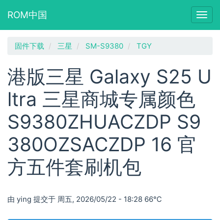
ROM中国
Togg
navig
跳
固件下载
三星
SM-S9380
TGY
转
到
港版三星 Galaxy S25 U
主
要
ltra 三星商城专属颜色
内
容
S9380ZHUACZDP S9
380OZSACZDP 16 官
方五件套刷机包
由
ying
提交于
周五, 2026/05/22 - 18:28
66℃