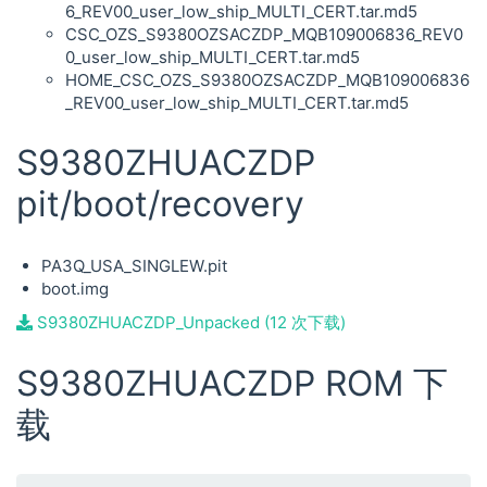
6_REV00_user_low_ship_MULTI_CERT.tar.md5
CSC_OZS_S9380OZSACZDP_MQB109006836_REV0
0_user_low_ship_MULTI_CERT.tar.md5
HOME_CSC_OZS_S9380OZSACZDP_MQB109006836
_REV00_user_low_ship_MULTI_CERT.tar.md5
S9380ZHUACZDP
pit/boot/recovery
PA3Q_USA_SINGLEW.pit
boot.img
S9380ZHUACZDP_Unpacked (12 次下载)
S9380ZHUACZDP ROM 下
载