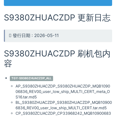
S9380ZHUACZDP 更新日志
發行日期 : 2026-05-11
S9380ZHUACZDP 刷机包内
容
TGY-S9380ZHUACZDP_ALL
AP_S9380ZHUACZDP_S9380ZHUACZDP_MQB1090
06836_REV00_user_low_ship_MULTI_CERT_meta_O
S16.tar.md5
BL_S9380ZHUACZDP_S9380ZHUACZDP_MQB10900
6836_REV00_user_low_ship_MULTI_CERT.tar.md5
CP_S9380ZCUACZDP_CP33968242_MQB10900683