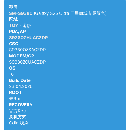
型号
SM-S9380
(Galaxy S25 Ultra 三星商城专属颜色)
区域
TGY
- 港版
PDA/AP
S9380ZHUACZDP
CSC
S9380OZSACZDP
MODEM/CP
S9380ZCUACZDP
OS
16
Build Date
23.04.2026
ROOT
未Root
RECOVERY
官方Rec
刷机方式
Odin 线刷