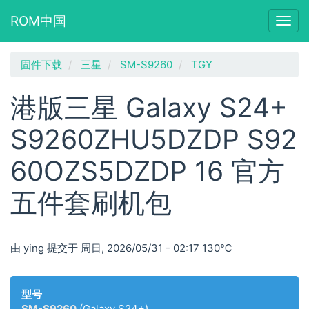
ROM中国
Togg
navig
跳
固件下载
三星
SM-S9260
TGY
转
到
港版三星 Galaxy S24+
主
要
S9260ZHU5DZDP S92
内
容
60OZS5DZDP 16 官方
五件套刷机包
由
ying
提交于
周日, 2026/05/31 - 02:17
130℃
型号
SM-S9260
(Galaxy S24+)