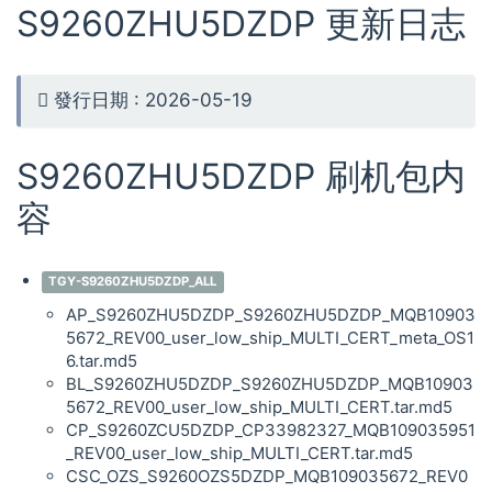
S9260ZHU5DZDP 更新日志
發行日期 : 2026-05-19
S9260ZHU5DZDP 刷机包内
容
TGY-S9260ZHU5DZDP_ALL
AP_S9260ZHU5DZDP_S9260ZHU5DZDP_MQB10903
5672_REV00_user_low_ship_MULTI_CERT_meta_OS1
6.tar.md5
BL_S9260ZHU5DZDP_S9260ZHU5DZDP_MQB10903
5672_REV00_user_low_ship_MULTI_CERT.tar.md5
CP_S9260ZCU5DZDP_CP33982327_MQB109035951
_REV00_user_low_ship_MULTI_CERT.tar.md5
CSC_OZS_S9260OZS5DZDP_MQB109035672_REV0