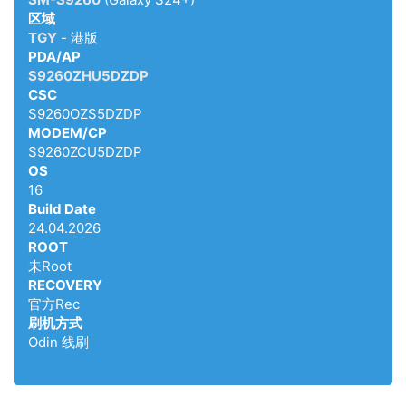
区域
TGY
- 港版
PDA/AP
S9260ZHU5DZDP
CSC
S9260OZS5DZDP
MODEM/CP
S9260ZCU5DZDP
OS
16
Build Date
24.04.2026
ROOT
未Root
RECOVERY
官方Rec
刷机方式
Odin 线刷