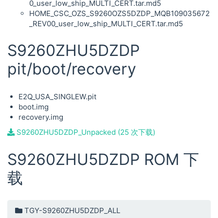
0_user_low_ship_MULTI_CERT.tar.md5
HOME_CSC_OZS_S9260OZS5DZDP_MQB109035672
_REV00_user_low_ship_MULTI_CERT.tar.md5
S9260ZHU5DZDP
pit/boot/recovery
E2Q_USA_SINGLEW.pit
boot.img
recovery.img
S9260ZHU5DZDP_Unpacked (25 次下载)
S9260ZHU5DZDP ROM 下
载
TGY-S9260ZHU5DZDP_ALL