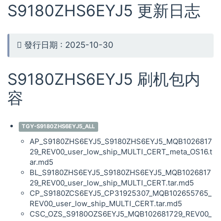
S9180ZHS6EYJ5 更新日志
發行日期 : 2025-10-30
S9180ZHS6EYJ5 刷机包内
容
TGY-S9180ZHS6EYJ5_ALL
AP_S9180ZHS6EYJ5_S9180ZHS6EYJ5_MQB1026817
29_REV00_user_low_ship_MULTI_CERT_meta_OS16.t
ar.md5
BL_S9180ZHS6EYJ5_S9180ZHS6EYJ5_MQB1026817
29_REV00_user_low_ship_MULTI_CERT.tar.md5
CP_S9180ZCS6EYJ5_CP31925307_MQB102655765_
REV00_user_low_ship_MULTI_CERT.tar.md5
CSC_OZS_S9180OZS6EYJ5_MQB102681729_REV00_