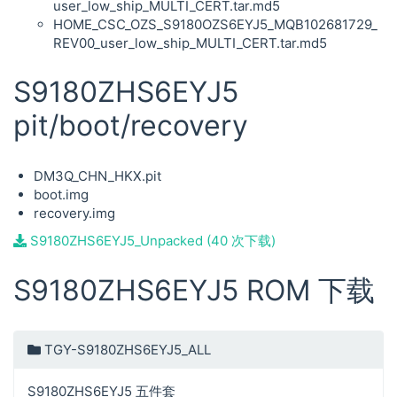
user_low_ship_MULTI_CERT.tar.md5
HOME_CSC_OZS_S9180OZS6EYJ5_MQB102681729_
REV00_user_low_ship_MULTI_CERT.tar.md5
S9180ZHS6EYJ5
pit/boot/recovery
DM3Q_CHN_HKX.pit
boot.img
recovery.img
S9180ZHS6EYJ5_Unpacked (40 次下载)
S9180ZHS6EYJ5 ROM 下载
TGY-S9180ZHS6EYJ5_ALL
S9180ZHS6EYJ5 五件套