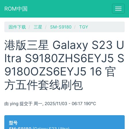
ROM中国
Togg
navig
跳
固件下载
三星
SM-S9180
TGY
转
到
港版三星 Galaxy S23 U
主
要
ltra S9180ZHS6EYJ5 S
内
容
9180OZS6EYJ5 16 官
方五件套线刷包
由
ying
提交于
周一, 2025/11/03 - 06:17
190℃
型号
SM-S9180
(Galaxy S23 Ultra)