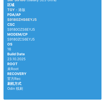
区域
TGY
- 港版
PDA/AP
S9180ZHS6EYJ5
CSC
S9180OZS6EYJ5
MODEM/CP
S9180ZCS6EYJ5
OS
16
Build Date
23.10.2025
ROOT
未Root
RECOVERY
官方Rec
刷机方式
Odin 线刷