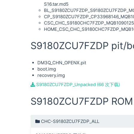
S16.tar.md5
BL_S9180ZCU7FZDP_S9180ZCU7FZDP_MQB
CP_S9180ZCU7FZDP_CP33968146_MQB109
CSC_CHC_S9180CHC7FZDP_MQB109012557
HOME_CSC_CHC_S9180CHC7FZDP_MQB1090
S9180ZCU7FZDP pit/bo
DM3Q_CHN_OPENX.pit
boot.img
recovery.img
S9180ZCU7FZDP_Unpacked (66 次下载)
S9180ZCU7FZDP RO
CHC-S9180ZCU7FZDP_ALL