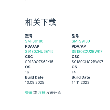
相关下载
型号
型号
SM-S9180
SM-S9180
PDA/AP
PDA/AP
S9180ZHU6EYI5
S9180ZCU2BWK7
CSC
CSC
S9180OZS6EYI5
S9180CHC2BWK7
OS
OS
16
14
Build Date
Build Date
10.09.2025
14.11.2023
登录
或
注册
发表评论