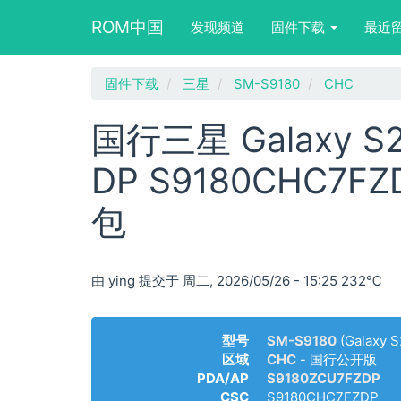
Main
User
Search
ROM中国
发现频道
固件下载
最近
navigation
account
form
menu
block
跳
固件下载
三星
SM-S9180
CHC
转
到
国行三星 Galaxy S23
主
要
DP S9180CHC7
内
容
包
由
ying
提交于
周二, 2026/05/26 - 15:25
232℃
型号
SM-S9180
(Galaxy S
区域
CHC
- 国行公开版
PDA/AP
S9180ZCU7FZDP
CSC
S9180CHC7FZDP