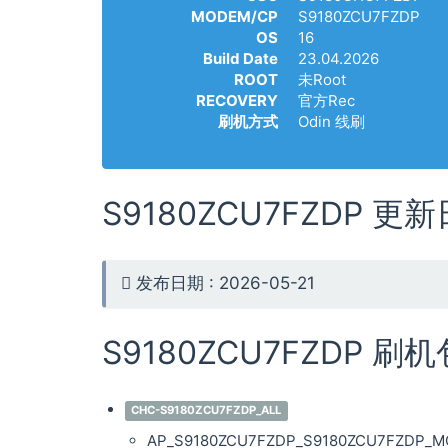
MODEM/CP
S9180ZCU7FZDP
OS
16
Build Date
23.04.2026
ROOT
未Root
RECOVERY
官方Rec
刷机方式
Odin 线刷
S9180ZCU7FZDP 更
发布日期 : 2026-05-21
S9180ZCU7FZDP 刷
CHC-S9180ZCU7FZDP_ALL
AP_S9180ZCU7FZDP_S9180ZCU7FZDP_MQB