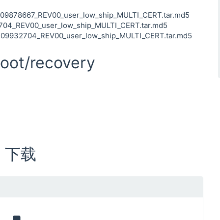
878667_REV00_user_low_ship_MULTI_CERT.tar.md5
_REV00_user_low_ship_MULTI_CERT.tar.md5
932704_REV00_user_low_ship_MULTI_CERT.tar.md5
oot/recovery
M 下载