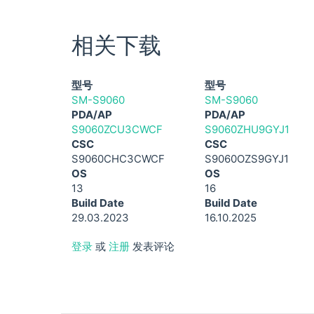
相关下载
型号
型号
SM-S9060
SM-S9060
PDA/AP
PDA/AP
S9060ZCU3CWCF
S9060ZHU9GYJ1
CSC
CSC
S9060CHC3CWCF
S9060OZS9GYJ1
OS
OS
13
16
Build Date
Build Date
29.03.2023
16.10.2025
登录
或
注册
发表评论