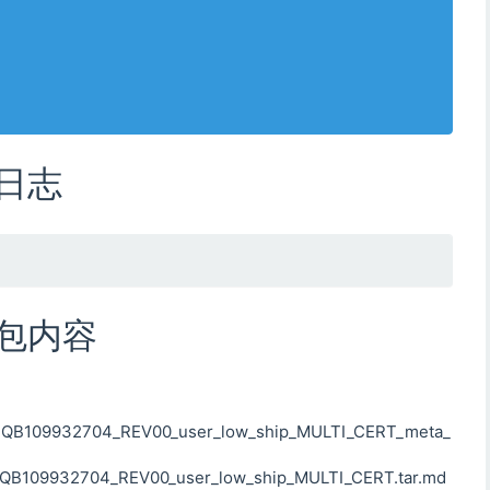
新日志
机包内容
B109932704_REV00_user_low_ship_MULTI_CERT_meta_
109932704_REV00_user_low_ship_MULTI_CERT.tar.md