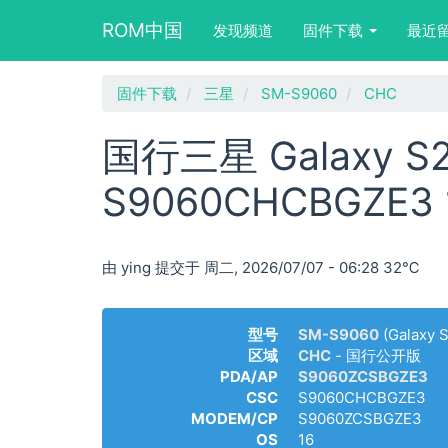
Main
User
Search
ROM中国
发现频道
固件下载
最近
navigation
account
form
menu
block
跳
固件下载
三星
SM-S9060
CHC
转
到
国行三星 Galaxy S2
主
要
S9060CHCBGZE
内
容
由
ying
提交于
周二, 2026/07/07 - 06:28
32℃
型号
SM-S9060
(Galaxy 
区域
CHC
- 国行公开版
PDA/AP
S9060ZCSBGZE3
CSC
S9060CHCBGZE3
MODEM/CP
S9060ZCSBGZE3
OS
16