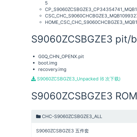
5
CP_S9060ZCSBGZE3_CP34354741_MQB109
CSC_CHC_S9060CHCBGZE3_MQB109932704
HOME_CSC_CHC_S9060CHCBGZE3_MQB109
S9060ZCSBGZE3 pit/b
G0Q_CHN_OPENX.pit
boot.img
recovery.img
S9060ZCSBGZE3_Unpacked (6 次下载)
S9060ZCSBGZE3 RO
CHC-S9060ZCSBGZE3_ALL
S9060ZCSBGZE3 五件套