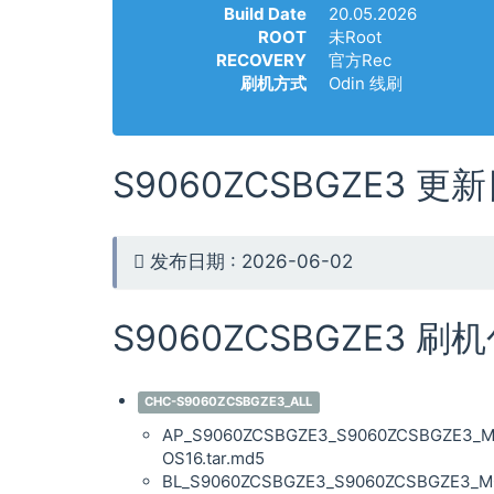
Build Date
20.05.2026
ROOT
未Root
RECOVERY
官方Rec
刷机方式
Odin 线刷
S9060ZCSBGZE3 更
发布日期 : 2026-06-02
S9060ZCSBGZE3 刷
CHC-S9060ZCSBGZE3_ALL
AP_S9060ZCSBGZE3_S9060ZCSBGZE3_MQ
OS16.tar.md5
BL_S9060ZCSBGZE3_S9060ZCSBGZE3_MQB