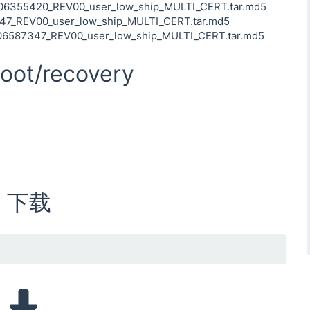
355420_REV00_user_low_ship_MULTI_CERT.tar.md5
_REV00_user_low_ship_MULTI_CERT.tar.md5
87347_REV00_user_low_ship_MULTI_CERT.tar.md5
oot/recovery
M 下载