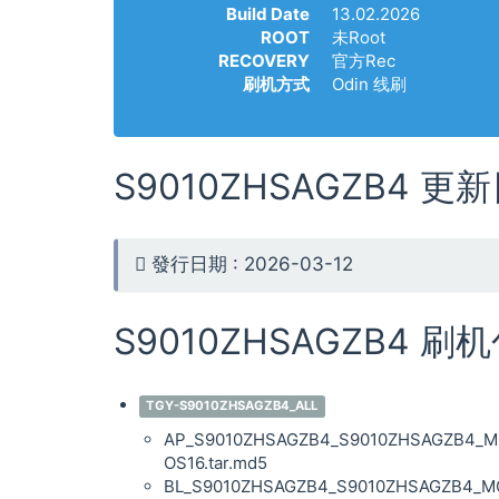
Build Date
13.02.2026
ROOT
未Root
RECOVERY
官方Rec
刷机方式
Odin 线刷
S9010ZHSAGZB4 更
發行日期 : 2026-03-12
S9010ZHSAGZB4 刷
TGY-S9010ZHSAGZB4_ALL
AP_S9010ZHSAGZB4_S9010ZHSAGZB4_MQ
OS16.tar.md5
BL_S9010ZHSAGZB4_S9010ZHSAGZB4_MQB