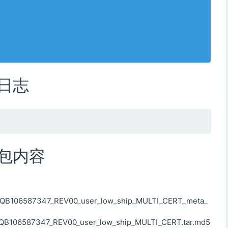
新日志
机包内容
B106587347_REV00_user_low_ship_MULTI_CERT_meta_
106587347_REV00_user_low_ship_MULTI_CERT.tar.md5