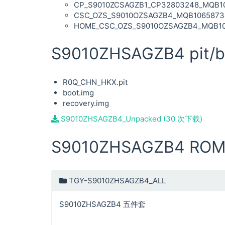
CP_S9010ZCSAGZB1_CP32803248_MQB106
CSC_OZS_S9010OZSAGZB4_MQB106587347
HOME_CSC_OZS_S9010OZSAGZB4_MQB1065
S9010ZHSAGZB4 pit/b
R0Q_CHN_HKX.pit
boot.img
recovery.img
S9010ZHSAGZB4_Unpacked (30 次下载)
S9010ZHSAGZB4 RO
TGY-S9010ZHSAGZB4_ALL
S9010ZHSAGZB4 五件套