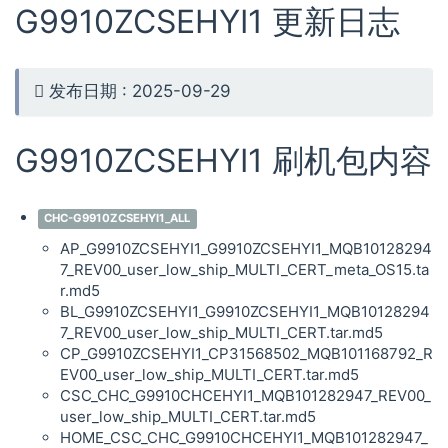
G9910ZCSEHYI1 更新日志
发布日期 : 2025-09-29
G9910ZCSEHYI1 刷机包内容
CHC-G9910ZCSEHYI1_ALL
AP_G9910ZCSEHYI1_G9910ZCSEHYI1_MQB10128294
7_REV00_user_low_ship_MULTI_CERT_meta_OS15.ta
r.md5
BL_G9910ZCSEHYI1_G9910ZCSEHYI1_MQB10128294
7_REV00_user_low_ship_MULTI_CERT.tar.md5
CP_G9910ZCSEHYI1_CP31568502_MQB101168792_R
EV00_user_low_ship_MULTI_CERT.tar.md5
CSC_CHC_G9910CHCEHYI1_MQB101282947_REV00_
user_low_ship_MULTI_CERT.tar.md5
HOME_CSC_CHC_G9910CHCEHYI1_MQB101282947_