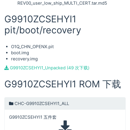
REV00_user_low_ship_MULTI_CERT.tar.md5
G9910ZCSEHYI1
pit/boot/recovery
O1Q_CHN_OPENX.pit
boot.img
recovery.img
G9910ZCSEHYI1_Unpacked (49 次下载)
G9910ZCSEHYI1 ROM 下载
CHC-G9910ZCSEHYI1_ALL
G9910ZCSEHYI1 五件套