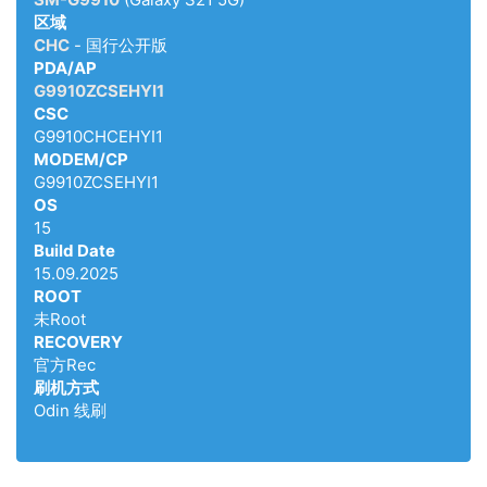
区域
CHC
- 国行公开版
PDA/AP
G9910ZCSEHYI1
CSC
G9910CHCEHYI1
MODEM/CP
G9910ZCSEHYI1
OS
15
Build Date
15.09.2025
ROOT
未Root
RECOVERY
官方Rec
刷机方式
Odin 线刷