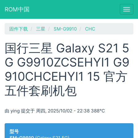
ROM中国
Togg
navig
跳
固件下载
三星
SM-G9910
CHC
转
到
国行三星 Galaxy S21 5
主
要
G G9910ZCSEHYI1 G9
内
容
910CHCEHYI1 15 官方
五件套刷机包
由
ying
提交于
周四, 2025/10/02 - 22:38
388℃
型号
SM-G9910
(Galaxy S21 5G)