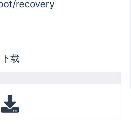
ot/recovery
M 下载