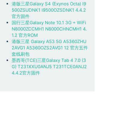
港版三星Galaxy S4 (Exynos Octa) I9
500ZSUDNK1 I9500OZSDNK1 4.4.2
官方固件
国行三星Galaxy Note 10.1 3G + WiFi
N8000ZCCMH1 N8000CHNCMH1 4.
1.2 官方ROM
港版三星 Galaxy A53 5G A5360ZHU
2AVG1 A5360OZS2AVG1 12 官方五件
套线刷包
墨西哥(TCE)三星Galaxy Tab 4 7.0 (3
G) T231XXU0ANJ5 T231TCE0ANJ2
4.4.2官方固件