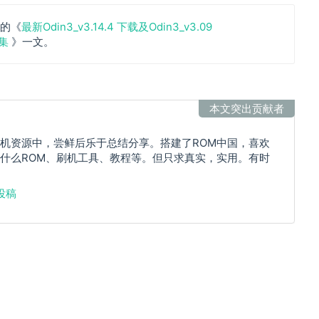
国的《
最新Odin3_v3.14.4 下载及Odin3_v3.09
合集
》一文。
本文突出贡献者
机资源中，尝鲜后乐于总结分享。搭建了ROM中国，喜欢
什么ROM、刷机工具、教程等。但只求真实，实用。有时
投稿