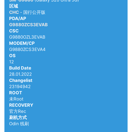
区域
CHC
- 国行公开版
PDA/AP
G9880ZCS3EVAB
CSC
G9880OZL3EVAB
MODEM/CP
G9880ZCS3EVA4
OS
12
Build Date
28.01.2022
Changelist
23194942
ROOT
未Root
RECOVERY
官方Rec
刷机方式
Odin 线刷