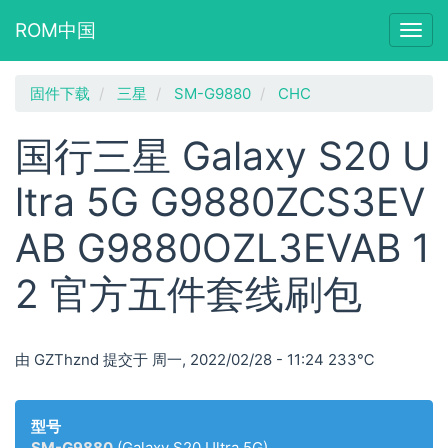
ROM中国
Togg
navig
跳
固件下载
三星
SM-G9880
CHC
转
到
国行三星 Galaxy S20 U
主
要
ltra 5G G9880ZCS3EV
内
容
AB G9880OZL3EVAB 1
2 官方五件套线刷包
由
GZThznd
提交于
周一, 2022/02/28 - 11:24
233℃
型号
SM-G9880
(Galaxy S20 Ultra 5G)