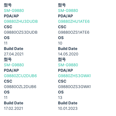
型号
型号
SM-G9880
SM-G9880
PDA/AP
PDA/AP
G9880ZHU3DUDB
G9880ZHU1ATE6
CSC
CSC
G9880OZS3DUDB
G9880OZS1ATE6
OS
OS
11
10
Build Date
Build Date
27.04.2021
14.05.2020
型号
型号
SM-G9880
SM-G9880
PDA/AP
PDA/AP
G9880ZCU2DUB6
G9880ZHS3GWA1
CSC
CSC
G9880OZL2DUB6
G9880OZS3GWA1
OS
OS
11
13
Build Date
Build Date
17.02.2021
10.01.2023