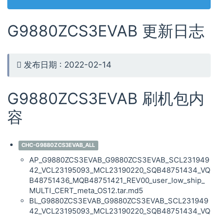
G9880ZCS3EVAB 更新日志
发布日期 : 2022-02-14
G9880ZCS3EVAB 刷机包内
容
CHC-G9880ZCS3EVAB_ALL
AP_G9880ZCS3EVAB_G9880ZCS3EVAB_SCL231949
42_VCL23195093_MCL23190220_SQB48751434_VQ
B48751436_MQB48751421_REV00_user_low_ship_
MULTI_CERT_meta_OS12.tar.md5
BL_G9880ZCS3EVAB_G9880ZCS3EVAB_SCL231949
42_VCL23195093_MCL23190220_SQB48751434_VQ