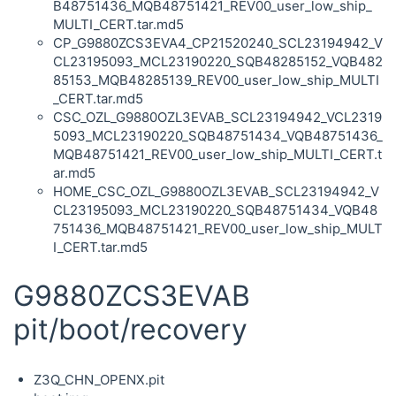
B48751436_MQB48751421_REV00_user_low_ship_
MULTI_CERT.tar.md5
CP_G9880ZCS3EVA4_CP21520240_SCL23194942_V
CL23195093_MCL23190220_SQB48285152_VQB482
85153_MQB48285139_REV00_user_low_ship_MULTI
_CERT.tar.md5
CSC_OZL_G9880OZL3EVAB_SCL23194942_VCL2319
5093_MCL23190220_SQB48751434_VQB48751436_
MQB48751421_REV00_user_low_ship_MULTI_CERT.t
ar.md5
HOME_CSC_OZL_G9880OZL3EVAB_SCL23194942_V
CL23195093_MCL23190220_SQB48751434_VQB48
751436_MQB48751421_REV00_user_low_ship_MULT
I_CERT.tar.md5
G9880ZCS3EVAB
pit/boot/recovery
Z3Q_CHN_OPENX.pit