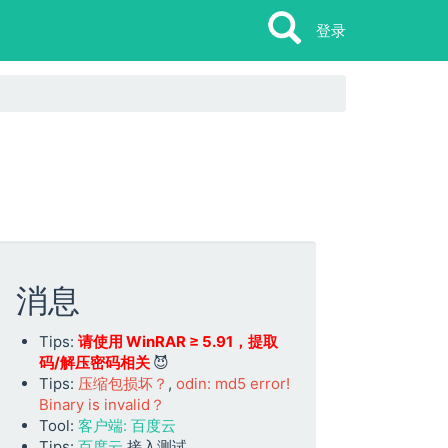
Search
Search
登录
消息
Tips:
请使用 WinRAR ≥ 5.91，提取
码/解压密码相关
😈
Tips:
压缩包损坏？
,
odin: md5 error!
Binary is invalid？
Tool:
客户端: 百度云
Tips:
百度云
接入测试