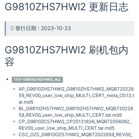
G9810ZHS7HWI2 更新日志
發行日期 : 2023-10-23
G9810ZHS7HWI2 刷机包内
容
TGY-G9810ZHS7HWI2_ALL
AP_G9810ZHS7HWI2_G9810ZHS7HWI2_MQB720226
59_REV00_user_low_ship_MULTI_CERT_meta_OS13.t
ar.md5
BL_G9810ZHS7HWI2_G9810ZHS7HWI2_MQB720226
59_REV00_user_low_ship_MULTI_CERT.tar.md5
CP_G9810ZCS7HWI2_CP25131836_MQB72056092_
REV00_user_low_ship_MULTI_CERT.tar.md5
CSC_OZS_G9810OZS7HWI2_MQB72022659_REV00_