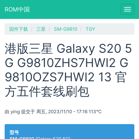
ROM中国
Togg
navig
跳
固件下载
三星
SM-G9810
TGY
转
到
港版三星 Galaxy S20 5
主
要
G G9810ZHS7HWI2 G
内
容
9810OZS7HWI2 13 官
方五件套线刷包
由
ying
提交于
周五, 2023/11/10 - 17:16
113℃
型号
SM-G9810
(Galaxy S20 5G)