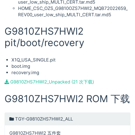
user_low_ship_MULTI_CERT.tar.md5
HOME_CSC_OZS_G9810OZS7HWI2_MQB72022659_
REV00_user_low_ship_MULTI_CERT.tar.md5
G9810ZHS7HWI2
pit/boot/recovery
X1Q_USA_SINGLE.pit
boot.img
recovery.img
G9810ZHS7HWI2_Unpacked (21 次下载)
G9810ZHS7HWI2 ROM 下载
TGY-G9810ZHS7HWI2_ALL
G9810ZHS7HWI2 五件套