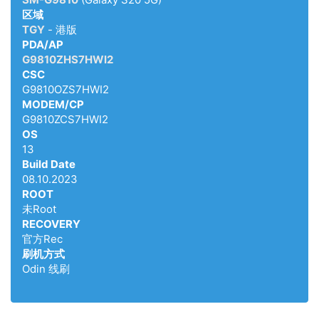
区域
TGY
- 港版
PDA/AP
G9810ZHS7HWI2
CSC
G9810OZS7HWI2
MODEM/CP
G9810ZCS7HWI2
OS
13
Build Date
08.10.2023
ROOT
未Root
RECOVERY
官方Rec
刷机方式
Odin 线刷