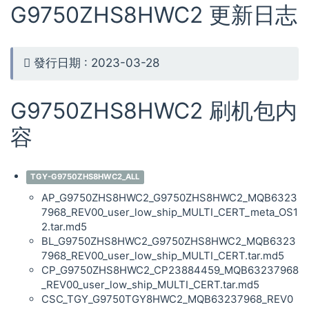
G9750ZHS8HWC2 更新日志
發行日期 : 2023-03-28
G9750ZHS8HWC2 刷机包内
容
TGY-G9750ZHS8HWC2_ALL
AP_G9750ZHS8HWC2_G9750ZHS8HWC2_MQB6323
7968_REV00_user_low_ship_MULTI_CERT_meta_OS1
2.tar.md5
BL_G9750ZHS8HWC2_G9750ZHS8HWC2_MQB6323
7968_REV00_user_low_ship_MULTI_CERT.tar.md5
CP_G9750ZHS8HWC2_CP23884459_MQB63237968
_REV00_user_low_ship_MULTI_CERT.tar.md5
CSC_TGY_G9750TGY8HWC2_MQB63237968_REV0