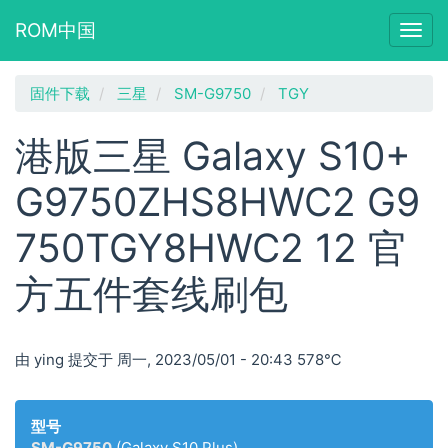
ROM中国
Togg
navig
跳
固件下载
三星
SM-G9750
TGY
转
到
港版三星 Galaxy S10+
主
要
G9750ZHS8HWC2 G9
内
容
750TGY8HWC2 12 官
方五件套线刷包
由
ying
提交于
周一, 2023/05/01 - 20:43
578℃
型号
SM-G9750
(Galaxy S10 Plus)