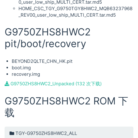
0_user_low_ship_MULTI_CERT.tar.md5
HOME_CSC_TGY_G9750TGY8HWC2_MQB63237968
_REV00_user_low_ship_MULTI_CERT.tar.md5
G9750ZHS8HWC2
pit/boot/recovery
BEYOND2QLTE_CHN_HK.pit
boot.img
recovery.img
G9750ZHS8HWC2_Unpacked (132 次下载)
G9750ZHS8HWC2 ROM 下
载
TGY-G9750ZHS8HWC2_ALL