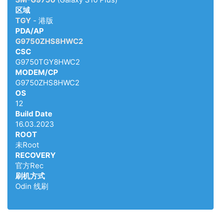
区域
TGY
- 港版
PDA/AP
G9750ZHS8HWC2
CSC
G9750TGY8HWC2
MODEM/CP
G9750ZHS8HWC2
OS
12
Build Date
16.03.2023
ROOT
未Root
RECOVERY
官方Rec
刷机方式
Odin 线刷