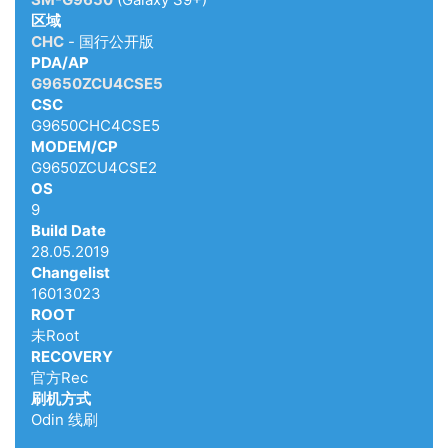
区域
CHC
- 国行公开版
PDA/AP
G9650ZCU4CSE5
CSC
G9650CHC4CSE5
MODEM/CP
G9650ZCU4CSE2
OS
9
Build Date
28.05.2019
Changelist
16013023
ROOT
未Root
RECOVERY
官方Rec
刷机方式
Odin 线刷