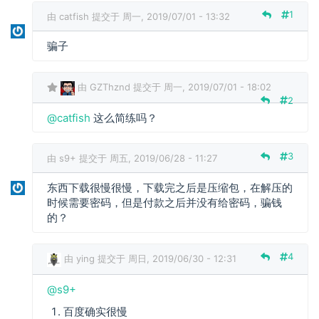
1
由
catfish
提交于 周一, 2019/07/01 - 13:32
骗子
由
GZThznd
提交于 周一, 2019/07/01 - 18:02
2
c
@catfish
这么简练吗？
a
t
f
3
由
s9+
提交于 周五, 2019/06/28 - 11:27
i
s
东西下载很慢很慢，下载完之后是压缩包，在解压的
h
时候需要密码，但是付款之后并没有给密码，骗钱
回
的？
复
骗
4
子
由
ying
提交于 周日, 2019/06/30 - 12:31
@s9+
百度确实很慢
s