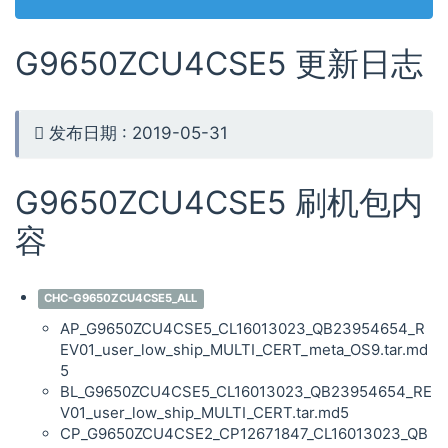
G9650ZCU4CSE5 更新日志
发布日期 : 2019-05-31
G9650ZCU4CSE5 刷机包内
容
CHC-G9650ZCU4CSE5_ALL
AP_G9650ZCU4CSE5_CL16013023_QB23954654_R
EV01_user_low_ship_MULTI_CERT_meta_OS9.tar.md
5
BL_G9650ZCU4CSE5_CL16013023_QB23954654_RE
V01_user_low_ship_MULTI_CERT.tar.md5
CP_G9650ZCU4CSE2_CP12671847_CL16013023_QB