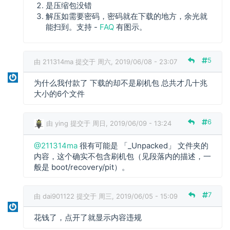
是压缩包没错
9
解压如需要密码，密码就在下载的地方，余光就
+
能扫到。支持 -
FAQ
有图示。
回
复
东
5
由
211314ma
提交于 周六, 2019/06/08 - 23:07
西
下
为什么我付款了 下载的却不是刷机包 总共才几十兆
载
大小的6个文件
很
慢
很
6
由
ying
提交于 周日, 2019/06/09 - 13:24
慢
，
@211314ma
很有可能是 「_Unpacked」 文件夹的
2
下
内容，这个确实不包含刷机包（见段落内的描述，一
1
载
般是 boot/recovery/pit）。
1
完
3
之
1
后
7
由
dai901122
提交于 周三, 2019/06/05 - 15:09
4
是
m
压
花钱了，点开了就显示内容违规
a
缩