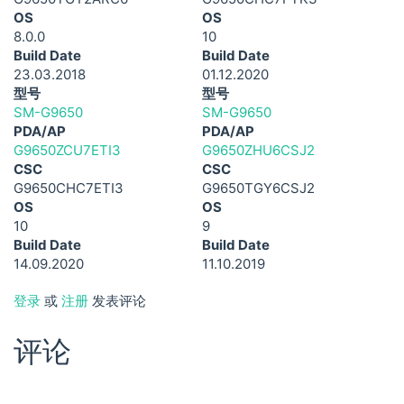
OS
OS
8.0.0
10
Build Date
Build Date
23.03.2018
01.12.2020
型号
型号
SM-G9650
SM-G9650
PDA/AP
PDA/AP
G9650ZCU7ETI3
G9650ZHU6CSJ2
CSC
CSC
G9650CHC7ETI3
G9650TGY6CSJ2
OS
OS
10
9
Build Date
Build Date
14.09.2020
11.10.2019
登录
或
注册
发表评论
评论