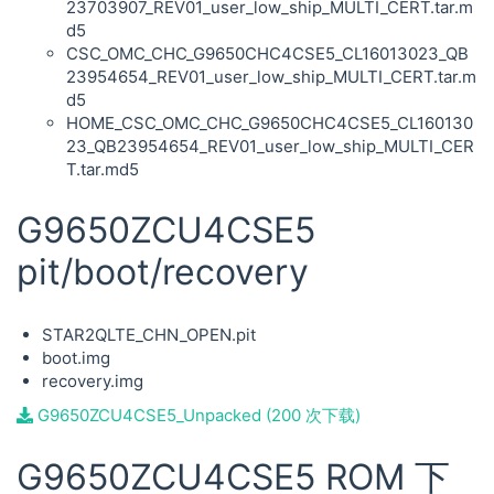
23703907_REV01_user_low_ship_MULTI_CERT.tar.m
d5
CSC_OMC_CHC_G9650CHC4CSE5_CL16013023_QB
23954654_REV01_user_low_ship_MULTI_CERT.tar.m
d5
HOME_CSC_OMC_CHC_G9650CHC4CSE5_CL160130
23_QB23954654_REV01_user_low_ship_MULTI_CER
T.tar.md5
G9650ZCU4CSE5
pit/boot/recovery
STAR2QLTE_CHN_OPEN.pit
boot.img
recovery.img
G9650ZCU4CSE5_Unpacked (200 次下载)
G9650ZCU4CSE5 ROM 下