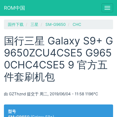
ROM中国
Togg
navig
跳
固件下载
三星
SM-G9650
CHC
转
到
国行三星 Galaxy S9+ G
主
要
9650ZCU4CSE5 G965
内
容
0CHC4CSE5 9 官方五
件套刷机包
由
GZThznd
提交于
周二, 2019/06/04 - 11:58
1196℃
型号
SM-G9650
(Galaxy S9+)