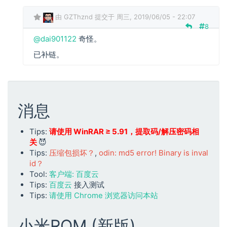
回
包
复
…
由
GZThznd
提交于 周三, 2019/06/05 - 22:07
8
为
什
@dai901122
奇怪。
d
么
a
已补链。
我
i
付
9
款
0
了
1
下
1
消息
载
2
的
2
Tips:
请使用 WinRAR ≥ 5.91，提取码/解压密码相
却
回
关
😈
不
复
Tips:
压缩包损坏？
,
odin: md5 error! Binary is inval
是
花
id？
刷
钱
Tool:
客户端: 百度云
机
了
Tips:
百度云
接入测试
包
，
Tips:
请使用 Chrome 浏览器访问本站
…
点
开
小米ROM (新版)
了