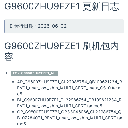
G9600ZHU9FZE1 更新日志
發行日期 : 2026-06-02
G9600ZHU9FZE1 刷机包内
容
TGY-G9600ZHU9FZE1_ALL
AP_G9600ZHU9FZE1_CL22986754_QB109621234_R
EV01_user_low_ship_MULTI_CERT_meta_OS10.tar.m
d5
BL_G9600ZHU9FZE1_CL22986754_QB109621234_R
EV01_user_low_ship_MULTI_CERT.tar.md5
CP_G9600ZCU9FZB1_CP33046066_CL22986754_Q
B107284071_REV01_user_low_ship_MULTI_CERT.tar.
md5