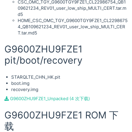
CSC_OMC_TGY_G9600TGY9FZE1_CL22986754_QB1
09621234_REV01_user_low_ship_MULTI_CERT.tar.m
d5
HOME_CSC_OMC_TGY_G9600TGY9FZE1_CL2298675
4_QB109621234_REV01_user_low_ship_MULTI_CER
T.tar.md5
G9600ZHU9FZE1
pit/boot/recovery
STARQLTE_CHN_HK.pit
boot.img
recovery.img
G9600ZHU9FZE1_Unpacked (4 次下载)
G9600ZHU9FZE1 ROM 下
载