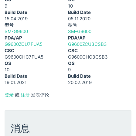
9
10
Build Date
Build Date
15.04.2019
05.11.2020
型号
型号
SM-G9600
SM-G9600
PDA/AP
PDA/AP
G9600ZCU7FUA5
G9600ZCU3CSB3
CSC
CSC
G9600CHC7FUA5
G9600CHC3CSB3
OS
OS
10
9
Build Date
Build Date
19.01.2021
20.02.2019
登录
或
注册
发表评论
消息