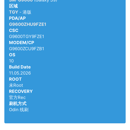
区域
TGY
- 港版
PDA/AP
G9600ZHU9FZE1
CSC
G9600TGY9FZE1
MODEM/CP
G9600ZCU9FZB1
OS
10
Build Date
11.05.2026
ROOT
未Root
RECOVERY
官方Rec
刷机方式
Odin 线刷