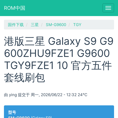
ROM中国
Togg
navig
跳
固件下载
三星
SM-G9600
TGY
转
到
港版三星 Galaxy S9 G9
主
要
600ZHU9FZE1 G9600
内
容
TGY9FZE1 10 官方五件
套线刷包
由
ying
提交于
周一, 2026/06/22 - 12:32
24℃
型号
SM-G9600
(Galaxy S9)