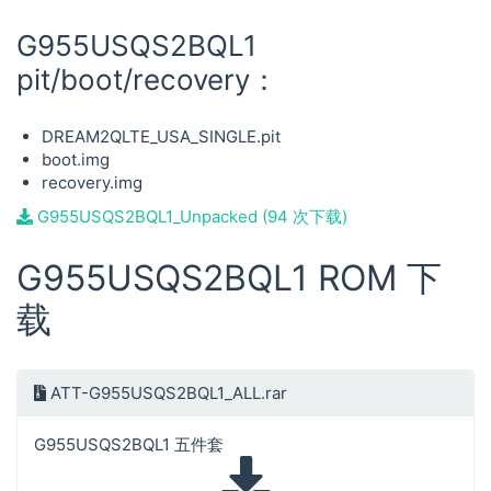
G955USQS2BQL1
pit/boot/recovery：
DREAM2QLTE_USA_SINGLE.pit
boot.img
recovery.img
G955USQS2BQL1_Unpacked (94 次下载)
G955USQS2BQL1 ROM 下
载
ATT-G955USQS2BQL1_ALL.rar
G955USQS2BQL1 五件套