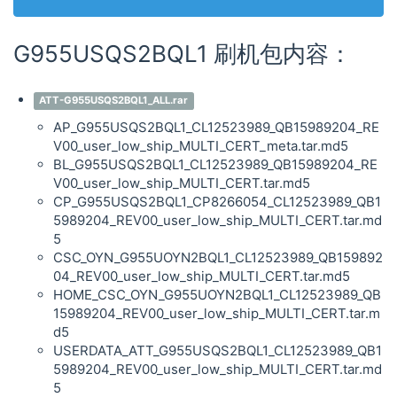
G955USQS2BQL1 刷机包内容：
ATT-G955USQS2BQL1_ALL.rar
AP_G955USQS2BQL1_CL12523989_QB15989204_RE
V00_user_low_ship_MULTI_CERT_meta.tar.md5
BL_G955USQS2BQL1_CL12523989_QB15989204_RE
V00_user_low_ship_MULTI_CERT.tar.md5
CP_G955USQS2BQL1_CP8266054_CL12523989_QB1
5989204_REV00_user_low_ship_MULTI_CERT.tar.md
5
CSC_OYN_G955UOYN2BQL1_CL12523989_QB159892
04_REV00_user_low_ship_MULTI_CERT.tar.md5
HOME_CSC_OYN_G955UOYN2BQL1_CL12523989_QB
15989204_REV00_user_low_ship_MULTI_CERT.tar.m
d5
USERDATA_ATT_G955USQS2BQL1_CL12523989_QB1
5989204_REV00_user_low_ship_MULTI_CERT.tar.md
5