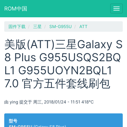
ROM中国
Togg
navig
跳
固件下载
三星
SM-G955U
ATT
转
到
美版(ATT)三星Galaxy S
主
要
8 Plus G955USQS2BQ
内
容
L1 G955UOYN2BQL1
7.0 官方五件套线刷包
由
ying
提交于
周三, 2018/01/24 - 11:51
418℃
型号
SM-G955U
(Galaxy S8 Plus)