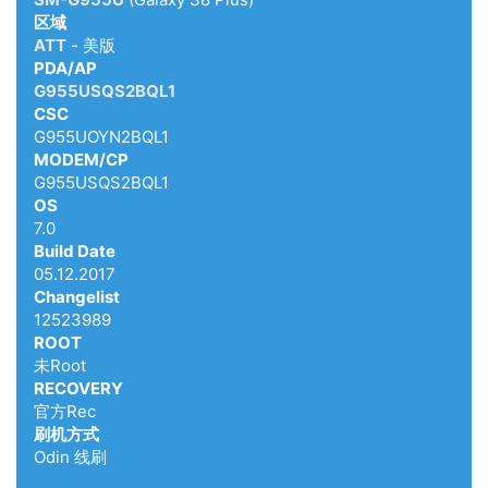
区域
ATT
- 美版
PDA/AP
G955USQS2BQL1
CSC
G955UOYN2BQL1
MODEM/CP
G955USQS2BQL1
OS
7.0
Build Date
05.12.2017
Changelist
12523989
ROOT
未Root
RECOVERY
官方Rec
刷机方式
Odin 线刷