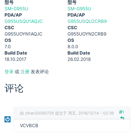
型号
型号
SM-G955U
SM-G955U
PDA/AP
PDA/AP
G955USQU1AQJC
G955USQU2CRB9
CSC
CSC
G955UOYN1AQJC
G955UOYN2CRB9
OS
OS
7.0
8.0.0
Build Date
Build Date
18.10.2017
26.02.2018
登录
或
注册
发表评论
评论
1
由
zihan20090726
提交于 周五, 2018/12/14 - 02:36
VCVBCB