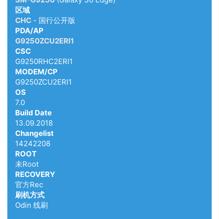
区域
CHC
- 国行公开版
PDA/AP
G9250ZCU2ERI1
CSC
G9250RHC2ERI1
MODEM/CP
G9250ZCU2ERI1
OS
7.0
Build Date
13.09.2018
Changelist
14242208
ROOT
未Root
RECOVERY
官方Rec
刷机方式
Odin 线刷