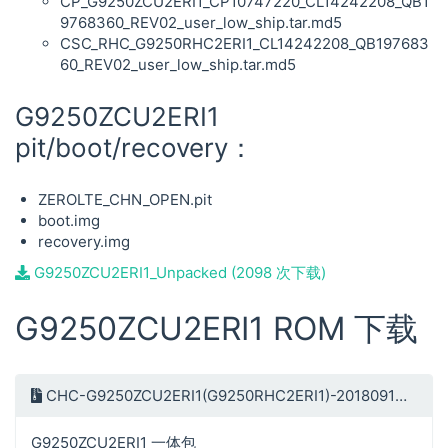
CP_G9250ZCU2ERI1_CP10747220_CL14242208_QB1
9768360_REV02_user_low_ship.tar.md5
CSC_RHC_G9250RHC2ERI1_CL14242208_QB197683
60_REV02_user_low_ship.tar.md5
G9250ZCU2ERI1
pit/boot/recovery：
ZEROLTE_CHN_OPEN.pit
boot.img
recovery.img
G9250ZCU2ERI1_Unpacked (2098 次下载)
G9250ZCU2ERI1 ROM 下载
CHC-G9250ZCU2ERI1(G9250RHC2ERI1)-20180914114127.rar
G9250ZCU2ERI1 一体包