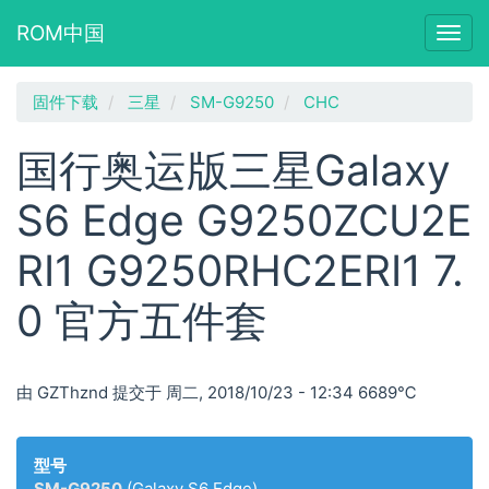
ROM中国
Togg
navig
跳
固件下载
三星
SM-G9250
CHC
转
到
国行奥运版三星Galaxy
主
要
S6 Edge G9250ZCU2E
内
容
RI1 G9250RHC2ERI1 7.
0 官方五件套
由
GZThznd
提交于
周二, 2018/10/23 - 12:34
6689℃
型号
SM-G9250
(Galaxy S6 Edge)