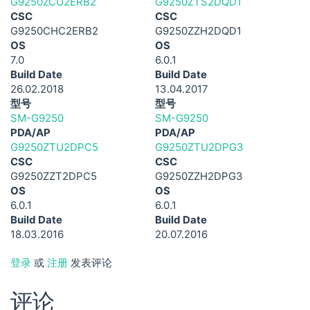
G9250ZCU2ERB2
G9250ZTS2DQD1
CSC
CSC
G9250CHC2ERB2
G9250ZZH2DQD1
OS
OS
7.0
6.0.1
Build Date
Build Date
26.02.2018
13.04.2017
型号
型号
SM-G9250
SM-G9250
PDA/AP
PDA/AP
G9250ZTU2DPC5
G9250ZTU2DPG3
CSC
CSC
G9250ZZT2DPC5
G9250ZZH2DPG3
OS
OS
6.0.1
6.0.1
Build Date
Build Date
18.03.2016
20.07.2016
登录
或
注册
发表评论
评论