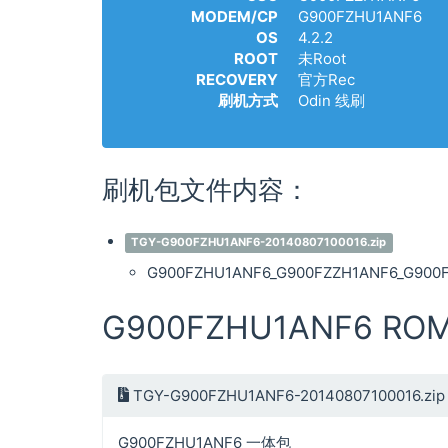
MODEM/CP
G900FZHU1ANF6
OS
4.2.2
ROOT
未Root
RECOVERY
官方Rec
刷机方式
Odin 线刷
刷机包文件内容：
TGY-G900FZHU1ANF6-20140807100016.zip
G900FZHU1ANF6_G900FZZH1ANF6_G900F
G900FZHU1ANF6 RO
TGY-G900FZHU1ANF6-20140807100016.zip
G900FZHU1ANF6 一体包