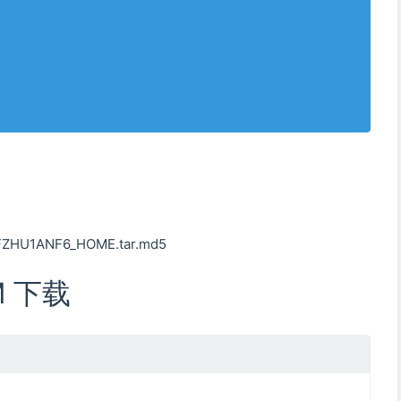
ZHU1ANF6_HOME.tar.md5
M 下载