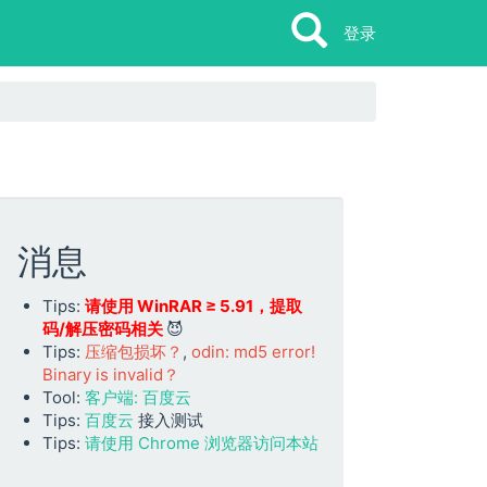
Search
Search
登录
消息
Tips:
请使用 WinRAR ≥ 5.91，提取
码/解压密码相关
😈
Tips:
压缩包损坏？
,
odin: md5 error!
Binary is invalid？
Tool:
客户端: 百度云
Tips:
百度云
接入测试
Tips:
请使用 Chrome 浏览器访问本站