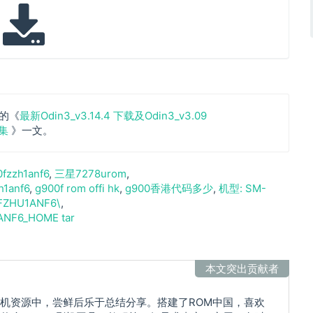
的《
最新Odin3_v3.14.4 下载及Odin3_v3.09
合集
》一文。
fzzh1anf6
三星7278urom
h1anf6
g900f rom offi hk
g900香港代码多少
机型: SM-
0FZHU1ANF6\
NF6_HOME tar
本文突出贡献者
机资源中，尝鲜后乐于总结分享。搭建了ROM中国，喜欢