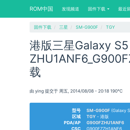
Main
User
Search
ROM中国
发现频道
固件下载
最近
navigation
account
form
menu
block
跳
固件下载
三星
SM-G900F
TGY
转
到
港版三星Galaxy S5 
主
要
ZHU1ANF6_G900
内
容
载
由
ying
提交于
周五, 2014/08/08 - 20:18
190℃
型号
SM-G900F
(Galaxy S
区域
TGY
- 港版
PDA/AP
G900FZHU1ANF6
CSC
G900FZZH1ANF6