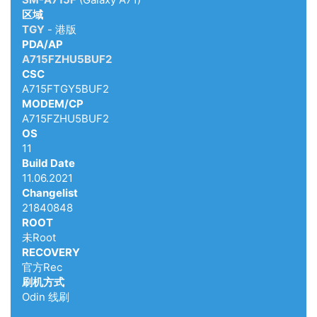
区域
TGY
- 港版
PDA/AP
A715FZHU5BUF2
CSC
A715FTGY5BUF2
MODEM/CP
A715FZHU5BUF2
OS
11
Build Date
11.06.2021
Changelist
21840848
ROOT
未Root
RECOVERY
官方Rec
刷机方式
Odin 线刷