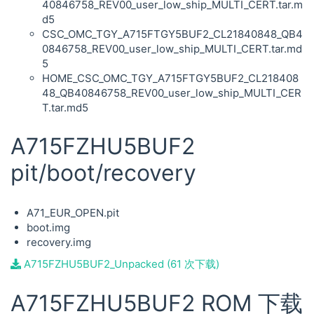
40846758_REV00_user_low_ship_MULTI_CERT.tar.m
d5
CSC_OMC_TGY_A715FTGY5BUF2_CL21840848_QB4
0846758_REV00_user_low_ship_MULTI_CERT.tar.md
5
HOME_CSC_OMC_TGY_A715FTGY5BUF2_CL218408
48_QB40846758_REV00_user_low_ship_MULTI_CER
T.tar.md5
A715FZHU5BUF2
pit/boot/recovery
A71_EUR_OPEN.pit
boot.img
recovery.img
A715FZHU5BUF2_Unpacked (61 次下载)
A715FZHU5BUF2 ROM 下载