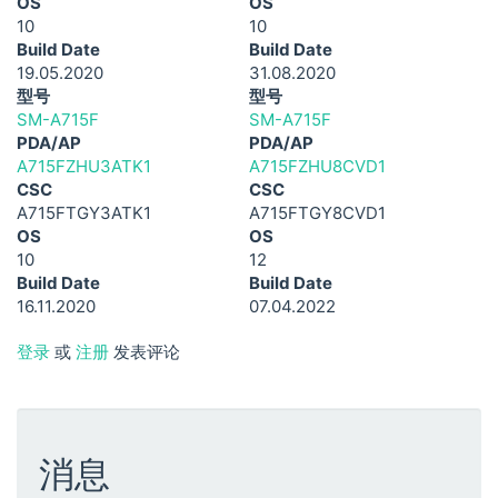
OS
OS
10
10
Build Date
Build Date
19.05.2020
31.08.2020
型号
型号
SM-A715F
SM-A715F
PDA/AP
PDA/AP
A715FZHU3ATK1
A715FZHU8CVD1
CSC
CSC
A715FTGY3ATK1
A715FTGY8CVD1
OS
OS
10
12
Build Date
Build Date
16.11.2020
07.04.2022
登录
或
注册
发表评论
消息