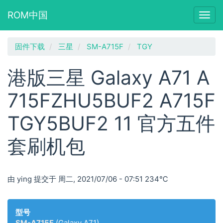
ROM中国
Togg
navig
跳
固件下载
三星
SM-A715F
TGY
转
到
港版三星 Galaxy A71 A
主
要
715FZHU5BUF2 A715F
内
容
TGY5BUF2 11 官方五件
套刷机包
由
ying
提交于
周二, 2021/07/06 - 07:51
234℃
型号
SM-A715F
(Galaxy A71)