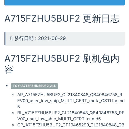
A715FZHU5BUF2 更新日志
發行日期 : 2021-06-29
A715FZHU5BUF2 刷机包内
容
TGY-A715FZHU5BUF2_ALL
AP_A715FZHU5BUF2_CL21840848_QB40846758_R
EV00_user_low_ship_MULTI_CERT_meta_OS11.tar.md
5
BL_A715FZHU5BUF2_CL21840848_QB40846758_RE
V00_user_low_ship_MULTI_CERT.tar.md5
CP_A715FZHU5BUF2_CP19465299_CL21840848_QB