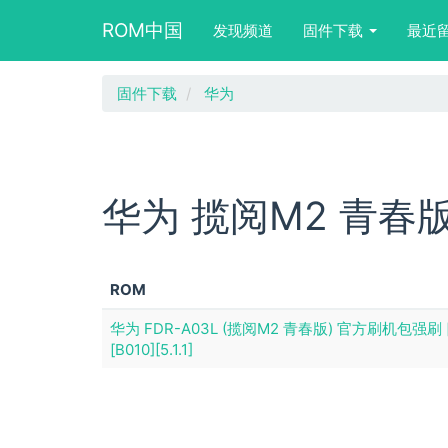
Main
User
Search
ROM中国
发现频道
固件下载
最近
navigation
account
form
menu
block
跳
固件下载
华为
转
到
主
要
内
华为 揽阅M2 青春版 
容
ROM
华为 FDR-A03L (揽阅M2 青春版) 官方刷机包强刷 [EM
[B010][5.1.1]