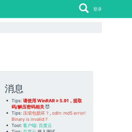
Search
Search
登录
消息
Tips:
请使用 WinRAR ≥ 5.91，提取
码/解压密码相关
😈
Tips:
压缩包损坏？
,
odin: md5 error!
Binary is invalid？
Tool:
客户端: 百度云
Tips:
百度云
接入测试