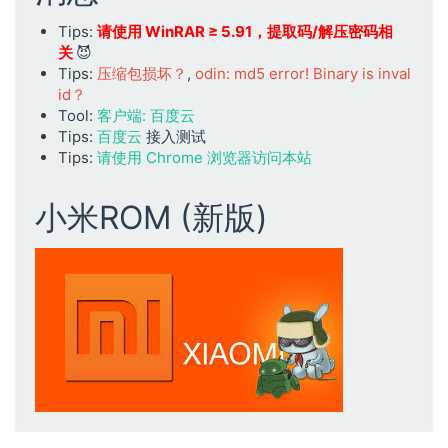
Tips:
请使用 WinRAR ≥ 5.91，提取码/解压密码相
关
😈
Tips:
压缩包损坏？
,
odin: md5 error! Binary is inval
id？
Tool:
客户端: 百度云
Tips:
百度云
接入测试
Tips:
请使用 Chrome 浏览器访问本站
小米ROM (新版)