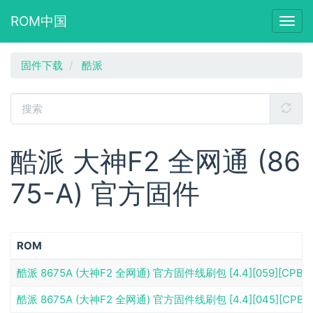
ROM中国
Togg
navig
跳
固件下载
酷派
转
到
主
要
内
容
酷派 大神F2 全网通 (86
75-A) 官方固件
ROM
酷派 8675A (大神F2 全网通) 官方固件线刷包 [4.4][059][CPB]
酷派 8675A (大神F2 全网通) 官方固件线刷包 [4.4][045][CPB]