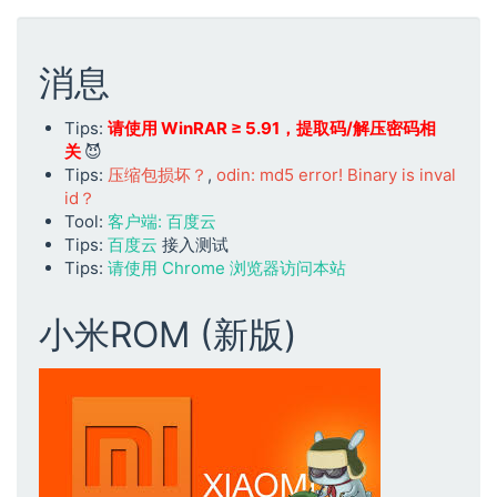
消息
Tips:
请使用 WinRAR ≥ 5.91，提取码/解压密码相
关
😈
Tips:
压缩包损坏？
,
odin: md5 error! Binary is inval
id？
Tool:
客户端: 百度云
Tips:
百度云
接入测试
Tips:
请使用 Chrome 浏览器访问本站
小米ROM (新版)