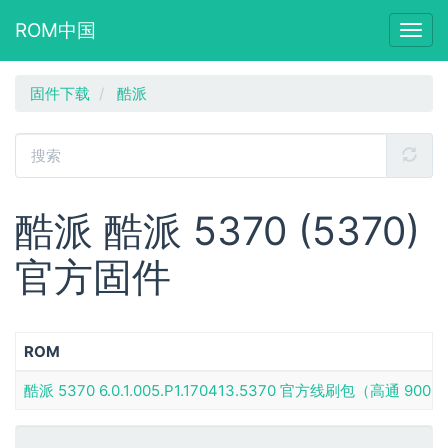
ROM中国
Togg
navig
跳
固件下载
酷派
转
到
主
要
内
容
酷派 酷派 5370 (5370)
官方固件
ROM
酷派 5370 6.0.1.005.P1.170413.5370 官方线刷包（高通 9008