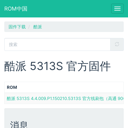
ROM中国
Togg
navig
跳
固件下载
酷派
转
到
主
要
内
容
酷派 5313S 官方固件
ROM
酷派 5313S 4.4.009.P1.150210.5313S 官方线刷包（高通 900
消息