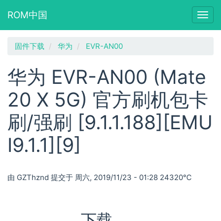
ROM中国
Togg
navig
跳
固件下载
华为
EVR-AN00
转
到
华为 EVR-AN00 (Mate
主
要
20 X 5G) 官方刷机包卡
内
容
刷/强刷 [9.1.1.188][EMU
I9.1.1][9]
由
GZThznd
提交于
周六, 2019/11/23 - 01:28
24320℃
下载