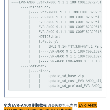
----EVR-AN00 Ever-AN00C 9.1.1.188(C00E182R2P5)_Fir
    |----ReleaseDoc\

    |    |----Ever-AN00C 9.1.1.188(C00E182R2P5) Vir
    |    |----EVR-AN00 9.1.1.188(C00E182R2P5) Relea
    |    |----EVR-AN00 9.1.1.188(C00E182R2P5) Softw
    |    |----EVR-AN00 9.1.1.188(C00E182R2P5)S
    |    |----EVR-AN00 9.1.1.188(C00E182R2P5)
    |    |----NOTICE.html

    |    |----toFactory\

    |    |    |----EMUI 9.1生产红线用例V4.1_Panda-国
    |    |    |----EVR-AN00 9.1.1.188(C00E182R
    |    |    |----EVR-AN00 9.1.1.188(C00E182R2P
    |    |    |----EVR-AN00_EVR-AN00 9.1.1.188(C00
    |----Software\

    |    |----dload\

    |    |    |----update_sd_base.zip

    |    |    |----update_sd_cust_EVR-AN00_all_cn.z
华为 EVR-AN00 刷机教程
请参阅刷机包内的
EVR-AN00