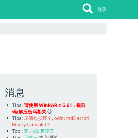
Search
Search
登录
消息
Tips:
请使用 WinRAR ≥ 5.91，提取
码/解压密码相关
😈
Tips:
压缩包损坏？
,
odin: md5 error!
Binary is invalid？
Tool:
客户端: 百度云
Tips:
百度云
接入测试