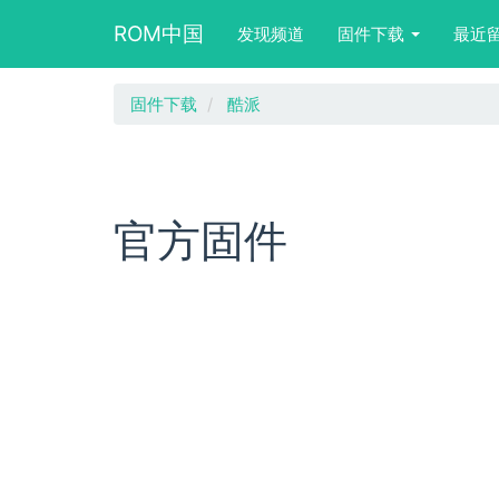
Main
User
Search
ROM中国
发现频道
固件下载
最近
navigation
account
form
menu
block
跳
固件下载
酷派
转
到
主
要
内
官方固件
容